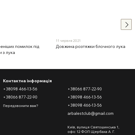
11 червня 2021
еніших помилок під
Довжина розтяжки блочного лука
и з лука
Контактна інформація
+38098 466-13-56
+38066 877-22-90
+38066 877-22-90
+38098 466-13-56
+38098 466-13-56
Передзвонити вам?
arbalestclub@gmail.com
Київ, вулиця Святошинська 1,
офіс 12 ФОП Щербаха А. Г.