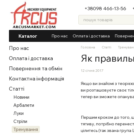
Перейти до основного контенту
+38098 466-13-56
Каталог
Про нас
Оплата і доставка
Повернен
Про нас
Головна
Статті
Тренуван
Як правиль
Оплата і доставка
Повернення та обмін
12 січня 2017
Контактна інформація
Якщо ви знайомі з теорією 
Статті
ви розташовуєте своє тіло
тепер ви зможете опанувати
Новини
Арбалети
Луки
Першим кроком до того, що
Стріли
тятиву, потрібно перенести
Тренування
цілитесь (так звана група