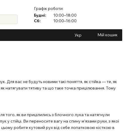
Графік роботи:
Будні:
10:00–18:00
Сб:
10:00–16:00
Мій кошик
Укр
к. Для вас не будуть новими такі поняття, як стійка — те, як
 як натягувати тятиву та що таке точка прицілювання. Тому
я того, як ви прицілились з блочного лука та натягнули
к у стійці. Ви переносите вагу на спину м’язами руки, з якої
ри цьому робите кутовий рух від себе лопатковою кісткою в