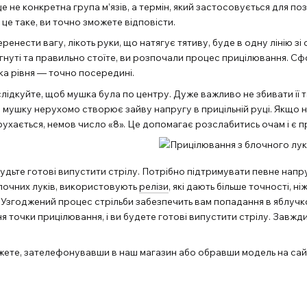
е не конкретна група м’язів, а термін, який застосовується для по
це таке, ви точно зможете відповісти.
ренести вагу, лікоть руки, що натягує тятиву, буде в одну лінію з
тягнуті та правильно стоїте, ви розпочали процес прицілювання. Сфо
ка рівня — точно посередині.
слідкуйте, щоб мушка була по центру. Дуже важливо не збивати її т
и мушку нерухомо створює зайву напругу в прицільній руці. Якщо 
рухається, немов число «8». Це допомагає розслабитись очам і є 
будьте готові випустити стрілу. Потрібно підтримувати певне напр
блочних луків, використовують
релізи
, які дають більше точності, 
. Узгоджений процес стрільби забезпечить вам попадання в яблучко
я точки прицілювання, і ви будете готові випустити стрілу. Завж
ете, зателефонувавши в наш магазин або обравши модель на сайт