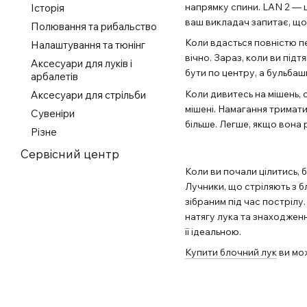
напрямку спини. LAN 2 — ц
Історія
ваш викладач запитає, що 
Полювання та рибальство
Коли вдасться повністю пе
Налаштування та тюнінг
вічно. Зараз, коли ви під
Аксесуари для луків і
бути по центру, а бульбаш
арбалетів
Коли дивитесь на мішень, 
Аксесуари для стрільби
мішені. Намагання тримат
Сувеніри
більше. Легше, якщо вона 
Різне
Сервісний центр
Коли ви почали цілитись, 
Лучники, що стріляють з 
зібраним під час пострілу
натягу лука та знаходженн
її ідеальною.
Купити блочний лук
ви мож