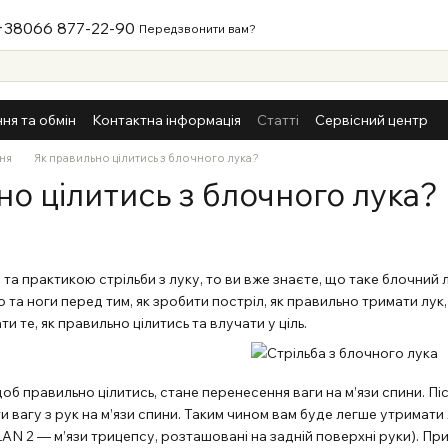
+38066 877-22-90
Передзвонити вам?
ня та обмін
Контактна інформація
Статті
Сервісний центр
ня
Як правильно цілитись з блочного лука?
но цілитись з блочного лука?
та практикою стрільби з луку, то ви вже знаєте, що таке блочний лу
 та ноги перед тим, як зробити постріл, як правильно тримати лук,
 те, як правильно цілитись та влучати у ціль.
б правильно цілитись, стане перенесення ваги на м’язи спини. Післ
 вагу з рук на м’язи спини. Таким чином вам буде легше утримати лу
 LAN 2 — м’язи трицепсу, розташовані на задній поверхні руки). П