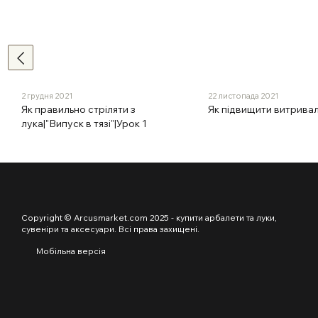
2 грудня 2021
22 листопада 2021
Як правильно стріляти з
Як підвищити витривал
лука|"Випуск в тязі"|Урок 1
Copyright © Arcusmarket.com 2025 - купити арбалети та луки,
сувеніри та аксесуари. Всі права захищені.
Мобільна версія