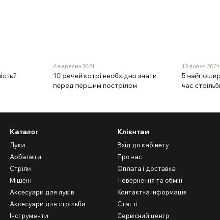
6 вересня 2021
13 липня 2021
ість?
10 речей котрі необхідно знати
5 найпошир
перед першим пострілом
час стрільб
Каталог
Клієнтам
Луки
Вхід до кабінету
Арбалети
Про нас
Стріли
Оплата і доставка
Мішені
Повернення та обмін
Аксесуари для луків
Контактна інформація
Аксесуари для стрільби
Статті
Інструменти
Сервісний центр