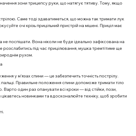
значення зони трицепсу руки, що натягує тятиву. Тому, якщо
і стрілою. Саме тоді здаватиметься, що можна так тримати лук
кусуйте очі крізь прицільний пристрій на мішені. Приціл має
а не поспішати. Вона ніколи не буде ідеально зафіксована на
не розслабитись під час прицілювання, мушка тремтітиме ще
природнім рухом.
уження у м’язах спини — це забезпечить точність пострілу.
ніж пальці. Правильне положення спини допоможе тримати тіло
. Варто один раз опанувати всі кроки — від стійки, пози,
ди цікавтесь новинками та вдосконалюйте техніку, щоб зробити
і.