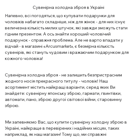
Сувенірна холодна зброя в Україні
Напевно, всі погодяться, що купувати подарунки для
чоловіків набагато складніше, ніж для жінок - для них існує
величезна кількість милих штучок, які завжди зможуть стати
гідним презентом. А ось знайти хороший чоловічий
подарунок - справжня проблема. Але не варто впадати у
відчай - в магазині «Arcusmarket», є безмірна кількість
сувенірів, які стануть чудовим і вражаючим подарунком для
кожного чоловіка!
Сувенірна холодна зброя - не залишить безпристрасним
жодного носія прекрасного титулу - чоловік! Наш
асортимент містить найкращі варіанти, серед яких Ви
знайдете: сувенірну японську зброю, гармати, гвинтівки,
автомати, пано, зброю другої світової війни, старовинну
зброю.
Ми запевняємо Вас, що купити сувенірну холодну зброю в
Україні, найкраще в перевірених і надійних місцях, таких
наприклад, як наш магазин! Тому що, ми справжні