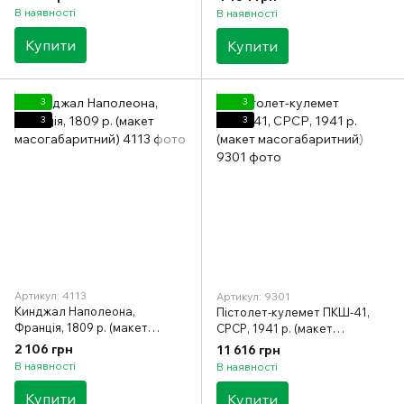
В наявності
В наявності
Купити
Купити
3
3
3
3
Артикул: 4113
Артикул: 9301
Кинджал Наполеона,
Пістолет-кулемет ПКШ-41,
Франція, 1809 р. (макет
СРСР, 1941 р. (макет
масогабаритний)
масогабаритний)
2 106 грн
11 616 грн
В наявності
В наявності
Купити
Купити