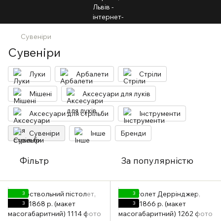
Сувеніри
Сувеніри
Луки
Арбалети
Стріли
Мішені
Аксесуари для луків
Аксесуари для стрільби
Інструменти
Сувеніри
Інше
Бренди
Фільтр
За популярністю
3
3
3
3