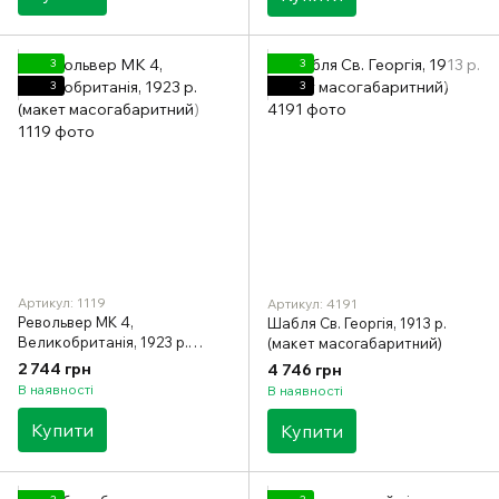
3
3
3
3
Артикул: 1119
Артикул: 4191
Револьвер MK 4,
Шабля Св. Георгія, 1913 р.
Великобританія, 1923 р.
(макет масогабаритний)
(макет масогабаритний)
2 744 грн
4 746 грн
В наявності
В наявності
Купити
Купити