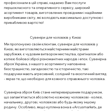
професіонали в цій справі, надаємо Вам послуги
першокласного та оперативного сервісу, широкий
асортимент товарів, виготовлених провідними і надійними
виробниками світу, які володіють максимально доступною і
привабливою вартістю!
Сувеніри для чоловіків у Києві
Ми пропонуємо своїм клієнтам, сувеніри для чоловіків у
Києві, які виготовляються майстерними майстрами
зарубіжжя, є чудовим витвором мистецтва, оригіналом або
копією бойової зброї різноманітних народів і епох. Сувенірна
зброя Україна, з нашого асортименту наповнена
безстрашністю, загадковістю та історичністю, такі
подарунки мають агресивний, солідний та екзотичний вигляд
- якраз те, що необхідно для кожного справжнього чоловіка.
Сувенірна зброя Київ стане неперевершеним подарунком,
що запам'ятається абсолютно кожному чоловікові - колезі,
начальнику, другові, чоловікові або будь-якому іншому
родичу. Особливо, якщо куплена вона в «Arcusmarket», де