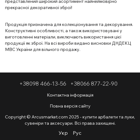
представлений широкий асортимент найнеймовірно
прекрасної декоративної зброї!
Продукція призначена для колекціонування та декорування.
Конструктивні особливості, а також використовувані у
виготовленні матеріали, виключають використання цієї
продукції як зброї. На всі вироби видано висновки ДНДЕКЦ
МВС України для вільного продажу.
+38098 466-13-56
+38066 877-22-90
Контактна інформація
Повна версія сайту
Copyright © Arcusmarket.com 2025 - купити арбалети та луки,
сувеніри та аксесуари. Всі права захищені.
Укр
Рус