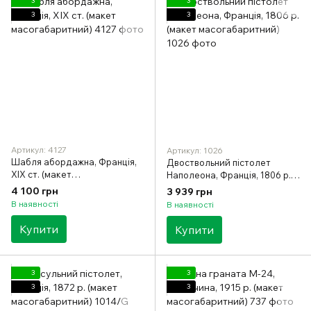
3
3
3
3
Артикул: 4127
Артикул: 1026
Шабля абордажна, Франція,
Двоствольний пістолет
XIX ст. (макет
Наполеона, Франція, 1806 р.
масогабаритний)
(макет масогабаритний)
4 100 грн
3 939 грн
В наявності
В наявності
Купити
Купити
3
3
3
3