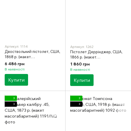
Артикул: 1114
Артикул: 1262
Двоствольний пістолет, США,
Пістолет Деррінджер, США,
1868 р. (макет
1866 р. (макет
масогабаритний)
масогабаритний)
6 486 грн
1 860 грн
В наявності
В наявності
Купити
Купити
3
3
3
3