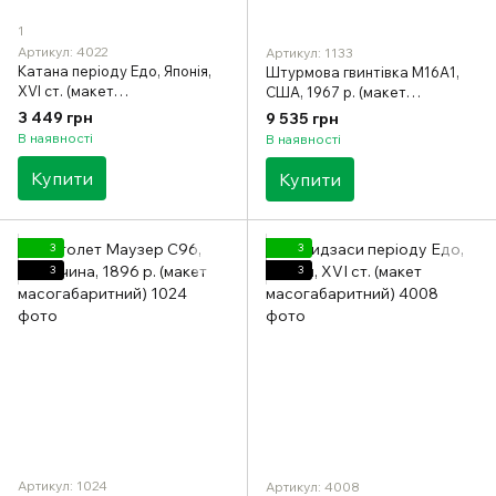
1
Артикул: 4022
Артикул: 1133
Катана періоду Едо, Японія,
Штурмова гвинтівка M16A1,
XVI ст. (макет
США, 1967 р. (макет
масогабаритний)
масогабаритний)
3 449 грн
9 535 грн
В наявності
В наявності
Купити
Купити
3
3
3
3
Артикул: 1024
Артикул: 4008