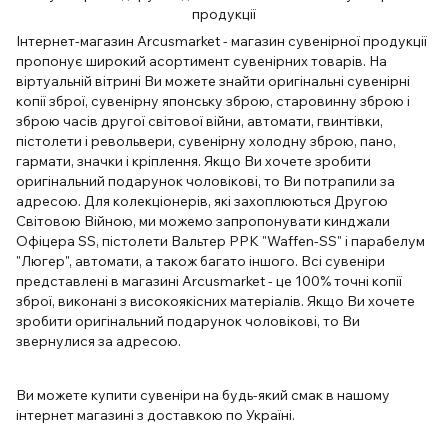
продукції
Інтернет-магазин Arcusmarket - магазин сувенірної продукції
пропонує широкий асортимент сувенірних товарів. На
віртуальній вітрині Ви можете знайти оригінальні сувенірні
копії зброї, сувенірну японську зброю, старовинну зброю і
зброю часів другої світової війни, автомати, гвинтівки,
пістолети і револьвери, сувенірну холодну зброю, пано,
гармати, значки і кріплення. Якщо Ви хочете зробити
оригінальний подарунок чоловікові, то Ви потрапили за
адресою. Для колекціонерів, які захоплюються Другою
Світовою Війною, ми можемо запропонувати кинджали
Офіцера SS, пістолети Вальтер РРК "Waffen-SS" і парабелум
"Люгер", автомати, а також багато іншого. Всі сувеніри
представлені в магазині Arcusmarket - це 100% точні копії
зброї, виконані з високоякісних матеріалів. Якщо Ви хочете
зробити оригінальний подарунок чоловікові, то Ви
звернулися за адресою.
Ви можете купити сувеніри на будь-який смак в нашому
інтернет магазині з доставкою по Україні.