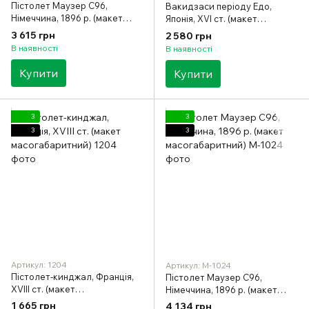
Пістолет Маузер C96,
Вакидзаси періоду Едо,
Німеччина, 1896 р. (макет
Японія, XVI ст. (макет
масогабаритний)
масогабаритний)
3 615 грн
2 580 грн
В наявності
В наявності
Купити
Купити
3
3
3
3
Артикул: 1204
Артикул: M-1024
Пістолет-кинджал, Франція,
Пістолет Маузер C96,
XVIII ст. (макет
Німеччина, 1896 р. (макет
масогабаритний)
масогабаритний)
1 665 грн
4 134 грн