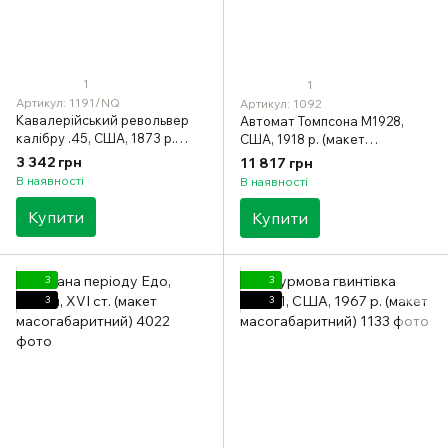
1
1
Артикул: 1191/NQ
Артикул: 1092
Кавалерійський револьвер
Автомат Томпсона M1928,
калібру .45, США, 1873 р.
США, 1918 р. (макет
(макет масогабаритний)
масогабаритний)
3 342 грн
11 817 грн
В наявності
В наявності
Купити
Купити
3
3
3
3