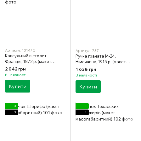
Артикул: 1014/G
Артикул: 737
Капсульний пістолет,
Ручна граната М-24,
Франція, 1872 р. (макет
Німеччина, 1915 р. (макет
масогабаритний)
масогабаритний)
2 042 грн
1 638 грн
В наявності
В наявності
Купити
Купити
3
3
3
3