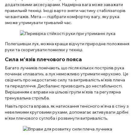
додатковими аксесуарами. Надмірна вага може заважати
правильній техніці. Іноді варто зняти частину стабілізаторів
чи вантажів. Мета — підібрати комфортну вагу, яку рука
зможе утримувати тривалий час.
Полегшивши лук, можна краще відчути природне положення
руки та скоригувати помилки у техніці.
Сила м'язів плечового пояса
Багато лучників помічають, що після кількох пострілів рука
починає «плавати», а лук неможливо утримати нерухомо. Це
свідчить про недостатню силу та витривалість м'язів плеча
та передпліччя. Дисбаланс призводить до нестабільності.
Вирішенням є вправи на цільові групи м'язів та регулярна
тренувальна стрільба.
Навіть проста вправа, як натискання тенісного м'яча в стіну з
невеликими круговими рухами, допомагає активувати дрібні
м'язи плечового суглоба і розвинути витривалість.