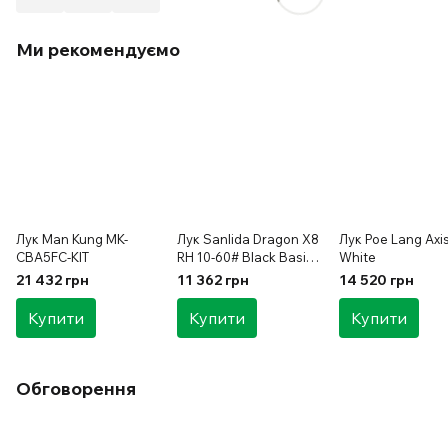
Ми рекомендуємо
Лук Man Kung MK-
Лук Sanlida Dragon X8
Лук Poe Lang Axi
CBA5FC-KIT
RH 10-60# Black Basic
White
KIT
21 432 грн
11 362 грн
14 520 грн
Купити
Купити
Купити
Обговорення