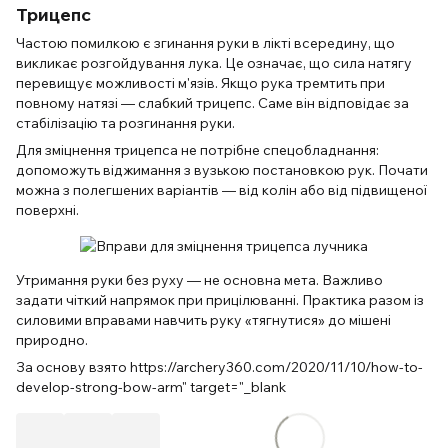
Трицепс
Частою помилкою є згинання руки в лікті всередину, що
викликає розгойдування лука. Це означає, що сила натягу
перевищує можливості м'язів. Якщо рука тремтить при
повному натязі — слабкий трицепс. Саме він відповідає за
стабілізацію та розгинання руки.
Для зміцнення трицепса не потрібне спецобладнання:
допоможуть віджимання з вузькою постановкою рук. Почати
можна з полегшених варіантів — від колін або від підвищеної
поверхні.
Утримання руки без руху — не основна мета. Важливо
задати чіткий напрямок при прицілюванні. Практика разом із
силовими вправами навчить руку «тягнутися» до мішені
природно.
За основу взято https://archery360.com/2020/11/10/how-to-
develop-strong-bow-arm" target="_blank