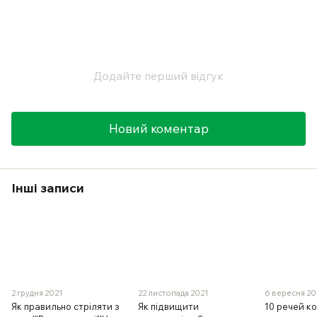
Додайте перший відгук
Новий коментар
Інші записи
2 грудня 2021
22 листопада 2021
6 вересня 20
Як правильно стріляти з
Як підвищити
10 речей ко