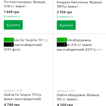
Пістолет-кинджал, Франція,
Кинджал Наполеона, Франція,
XVIII ст. (макет
1809 р. (макет
масогабаритний)
масогабаритний)
1 665 грн
2 106 грн
В наявності
В наявності
Купити
Купити
3
3
3
3
Артикул: 4191
Артикул: 4127
Шабля Св. Георгія, 1913 р.
Шабля абордажна, Франція,
(макет масогабаритний)
XIX ст. (макет
масогабаритний)
4 746 грн
4 100 грн