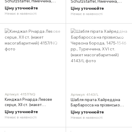
Schutzstaffel, Німеччина,
Schutzstaffel, Німеччина,
1933 р. (макет
1933 р. (макет
Ціну уточнюйте
Ціну уточнюйте
масогабаритний)
масогабаритний)
Немає в наявності
Немає в наявності
Артикул: 4157/NQ
Артикул: 4143/L
Кинджал Річарда Левове
Шабля пірата Хайреддіна
серце, XII ст. (макет
Барбаросса на прізвисько
масогабаритний)
Червона борода, 1475-1546
Ціну уточнюйте
Ціну уточнюйте
рр., Туреччина, XVI ст. (макет
Немає в наявності
Немає в наявності
масогабаритний)