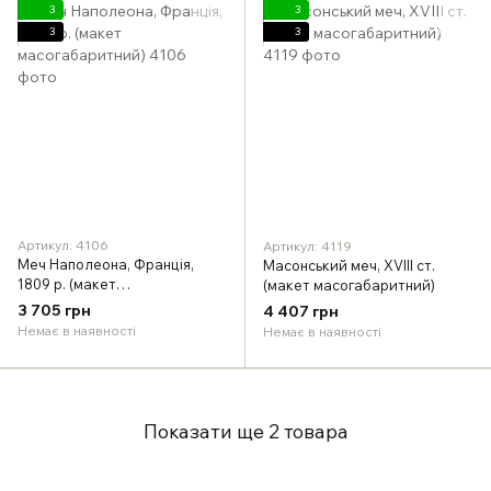
3
3
3
3
Артикул: 4106
Артикул: 4119
Меч Наполеона, Франція,
Масонський меч, XVIII ст.
1809 р. (макет
(макет масогабаритний)
масогабаритний)
3 705 грн
4 407 грн
Немає в наявності
Немає в наявності
Показати ще 2 товара