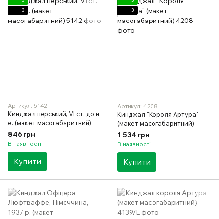
3
3
3
3
Артикул: 5142
Артикул: 4208
Кинджал перський, VI ст. до н.
Кинджал "Короля Артура"
е. (макет масогабаритний)
(макет масогабаритний)
846 грн
1 534 грн
В наявності
В наявності
Купити
Купити