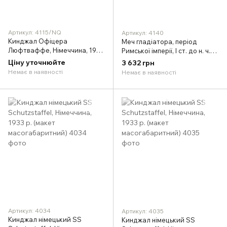
Артикул: 4115/NQ
Артикул: 4140
Кинджал Офіцера
Меч гладіатора, період
Люфтваффе, Німеччина, 1937
Римської імперії, I ст. до н. ч.
р. (макет масогабаритний)
(макет масогабаритний)
Ціну уточнюйте
3 632 грн
Немає в наявності
Немає в наявності
Артикул: 4034
Артикул: 4035
Кинджал німецький SS
Кинджал німецький SS