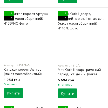
3
3
3
3
Артикул: 4139/NQ
Артикул: 4116/L
Кинджал короля Артура
Меч Юлія Цезаря, римський
(макет масогабаритний)
період, I ст. до н. ч. (макет
масогабаритний)
1 954 грн
5 694 грн
В наявності
В наявності
Купити
Купити