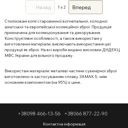
Назад
Вперед
1
з 2
Стилізовані копії старовинної вогнепальної, холодної
азіатської та європейської колекційної зброї. Продукція
призначена для колекціонування та декорування.
Конструктивні особливості, а також використані у
виготовленні матеріали, виключають використання цієї
продукції як зброї. На всі вироби видано висновки ДНДЕКЦ
МВС України для вільного продажу.
Використані матеріали: металеві частини сувенірної зброї
виготовлено із застосуванням сплаву ЗАМАК 5, чиїм
основним компонентом (на 95%) є цинк.
+38098 466-13-56
+38066 877-22-90
Контактна інформація