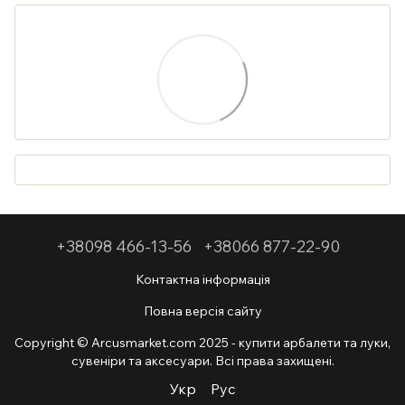
+38098 466-13-56
+38066 877-22-90
Контактна інформація
Повна версія сайту
Copyright © Arcusmarket.com 2025 - купити арбалети та луки,
сувеніри та аксесуари. Всі права захищені.
Укр
Рус