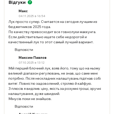
Відгуки
7
Макс
04.11.2025 в 16:54
Лук просто супер. Считается на сегодня лучшим из
бюджетников 2025 года.
По качеству превосходит все говнолуки маккунга.
Если действительно ищете себе недорогой и
качественный лук то этот самый лучший вариант.
Відповісти
Максим Павлов
07.10.2025 в 13:12
Мій перший блочний лук, взяв його, тому що на ньому
великий діапазон регулювань, не знав, що саме мені
потрібно. Після нескладних налаштувань підігнав собі
витяг. Повністю задоволений, стріляю й кайфую.
З плюсів я виділив: ціну, якість за розумні гроші, зручні
налаштування, дуже швидкий.
Мінусів поки не знайшов.
Відповісти