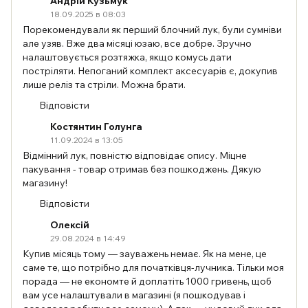
Андрій Кузьмук
18.09.2025 в 08:03
Порекомендували як перший блочний лук, були сумніви
але узяв. Вже два місяці юзаю, все добре. Зручно
налаштовується розтяжка, якщо комусь дати
постріляти. Непоганий комплект аксесуарів є, докупив
лише реліз та стріли. Можна брати.
Відповісти
Костянтин Голунга
11.09.2024 в 13:05
Відмінний лук, повністю відповідає опису. Міцне
пакування - товар отримав без пошкоджень. Дякую
магазину!
Відповісти
Олексій
29.08.2024 в 14:49
Купив місяць тому — зауважень немає. Як на мене, це
саме те, що потрібно для початківця-лучника. Тільки моя
порада — не економте й доплатіть 1000 гривень, щоб
вам усе налаштували в магазині (я пошкодував і