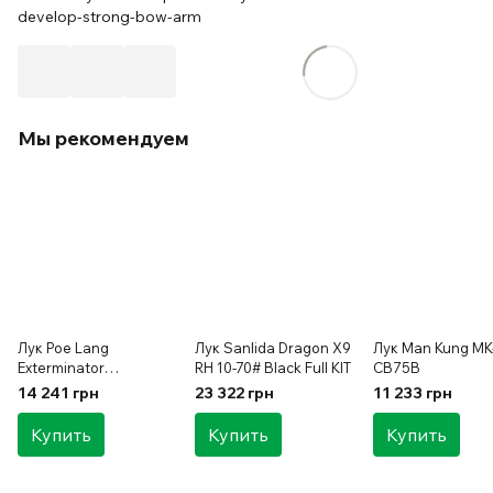
develop-strong-bow-arm
Мы рекомендуем
Лук Poe Lang
Лук Sanlida Dragon X9
Лук Man Kung MK
Exterminator
RH 10-70# Black Full KIT
CB75B
(Assassin) Black
14 241 грн
23 322 грн
11 233 грн
Купить
Купить
Купить