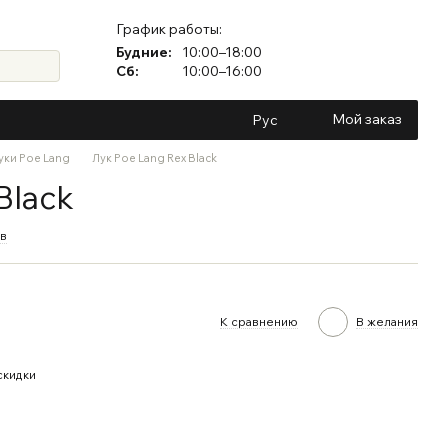
График работы:
Будние:
10:00–18:00
Сб:
10:00–16:00
Мой заказ
Рус
уки Poe Lang
Лук Poe Lang Rex Black
Black
ыв
К сравнению
В желания
скидки