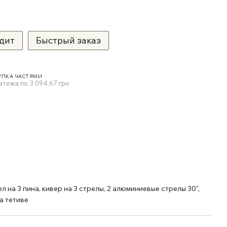
дит
Быстрый заказ
УПКА ЧАСТЯМИ
атежа по 3 094.67 грн
ел на 3 пина, кивер на 3 стрелы, 2 алюминиевые стрелы 30",
на тетиве