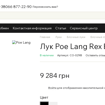
+38066 877-22-90
Перезвонить вам?
обмен
Контактная информация
Статьи
Сервисный центр
Главная
Луки
Блочные луки
Блочные л
Лук Poe Lang Rex 
В наличии
Артикул: CO-029B
Оставить отз
9 284 грн
%
Войти
для отображения накопительной 
Цвет