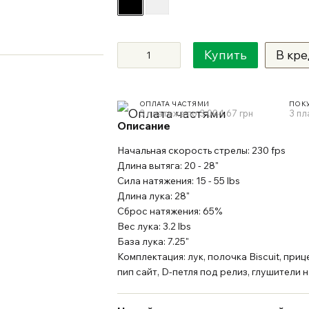
Купить
В кре
ОПЛАТА ЧАСТЯМИ
ПОК
3 платежа по 3 094.67 грн
3 пл
Описание
Начальная скорость стрелы: 230 fps
Длина вытяга: 20 - 28"
Сила натяжения: 15 - 55 lbs
Длина лука: 28"
Сброс натяжения: 65%
Вес лука: 3.2 lbs
База лука: 7.25"
Комплектация: лук, полочка Biscuit, приц
пип сайт, D-петля под релиз, глушители 