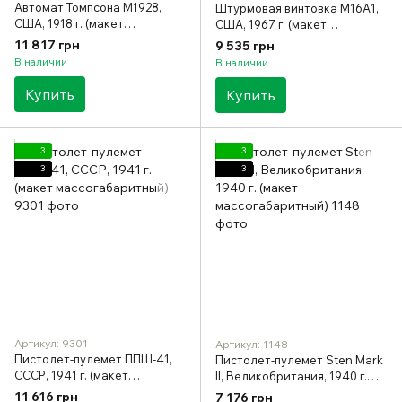
Автомат Томпсона M1928,
Штурмовая винтовка M16A1,
США, 1918 г. (макет
США, 1967 г. (макет
массогабаритный)
массогабаритный)
11 817 грн
9 535 грн
В наличии
В наличии
Купить
Купить
3
3
3
3
Артикул: 9301
Артикул: 1148
Пистолет-пулемет ППШ-41,
Пистолет-пулемет Sten Mark
СССР, 1941 г. (макет
II, Великобритания, 1940 г.
массогабаритный)
(макет массогабаритный)
11 616 грн
7 176 грн