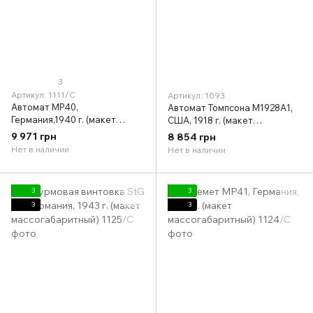
3
Артикул: 1111/C
Артикул: 1093
Автомат MP40,
Автомат Томпсона M1928A1,
Германия,1940 г. (макет
США, 1918 г. (макет
массогабаритный)
массогабаритный)
9 971 грн
8 854 грн
Нет в наличии
Нет в наличии
3
3
3
3