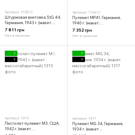
Артикул: 1125/C
Артикул: 1124/C
Штурмовая винтовка StG 44,
Пулемет MP41, Германия,
Германия, 1943 г. (макет
1940 г. (макет
массогабаритный)
массогабаритный)
7 811 грн
7 352 грн
Нет в наличии
Нет в наличии
3
3
3
3
Артикул: 1313
Артикул: 1317
Пистолет-пулемет M3, США,
Пулемет MG 34, Германия,
1942 г. (макет
1934 г. (макет
массогабаритный)
массогабаритный)