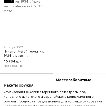
3
Артикул: 9317
Пулемет MG 34, Германия,
1934 г. (макет
массогабаритный)
16 734 грн
Нет в наличии
Массогабаритные
макеты оружия
Стилизованные копии старинного огнестрельного,
холодного азиатского и европейского коллекционного
оружия. Продукция предназначена для коллекционирования