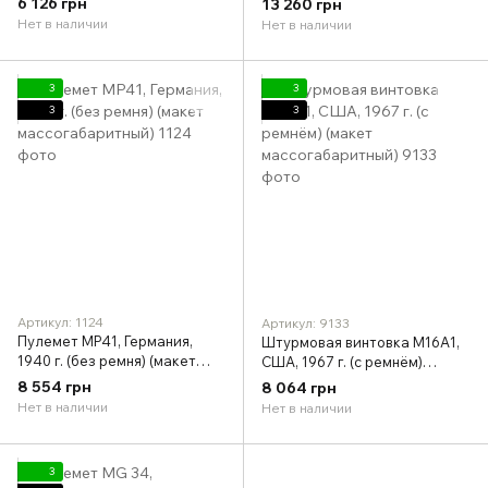
6 126 грн
13 260 грн
Нет в наличии
Нет в наличии
3
3
3
3
Артикул: 1124
Артикул: 9133
Пулемет MP41, Германия,
Штурмовая винтовка M16A1,
1940 г. (без ремня) (макет
США, 1967 г. (с ремнём)
массогабаритный)
(макет массогабаритный)
8 554 грн
8 064 грн
Нет в наличии
Нет в наличии
3