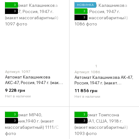
3
НОВИНКА
3
3
3
1
Артикул: 1097
Артикул: 1086
Автомат Калашникова
Автомат Калашникова АК-47,
АКС-47, Россия, 1947 г. (макет
Россия, 1947 г. (макет
массогабаритный)
массогабаритный)
9 228 грн
11 856 грн
Нет в наличии
Нет в наличии
3
3
3
3