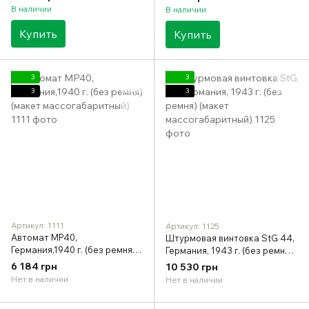
В наличии
В наличии
Купить
Купить
3
3
3
3
Артикул: 1111
Артикул: 1125
Автомат MP40,
Штурмовая винтовка StG 44,
Германия,1940 г. (без ремня)
Германия, 1943 г. (без ремня)
(макет массогабаритный)
(макет массогабаритный)
6 184 грн
10 530 грн
Нет в наличии
Нет в наличии