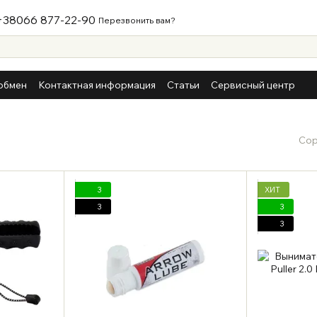
+38066 877-22-90
Перезвонить вам?
обмен
Контактная информация
Статьи
Сервисный центр
Сор
3
ХИТ
3
3
3