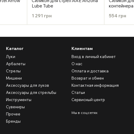
tel Arrow
Силикон для стрел AAE Arizona
Силикон дл
Lube Tube
контейнера
Tube Refill
1 291 грн
554 грн
Каталог
Клиентам
Луки
Вход в личный кабинет
Арбалеты
О нас
Стрелы
Оплата и доставка
Мишени
Возврат и обмен
Аксессуары для луков
Контактная информация
Аксессуары для стрельбы
Статьи
Инструменты
Сервисный центр
Сувениры
Мы в соцсетях
Прочее
Бренды