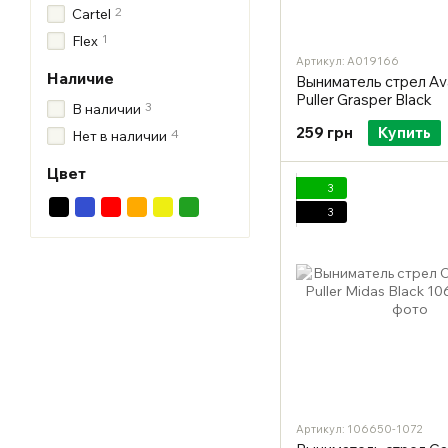
2
Cartel
1
Flex
Артикул: A019166
Наличие
Выниматель стрел Av
Puller Grasper Black
3
В наличии
259 грн
Купить
4
Нет в наличии
Цвет
3
3
Артикул: 106650-1072