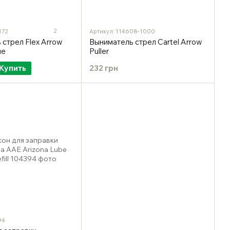
2
172
Артикул: 114608-1000
стрел Flex Arrow
Выниматель стрел Cartel Arrow
ue
Puller
Купить
232 грн
94