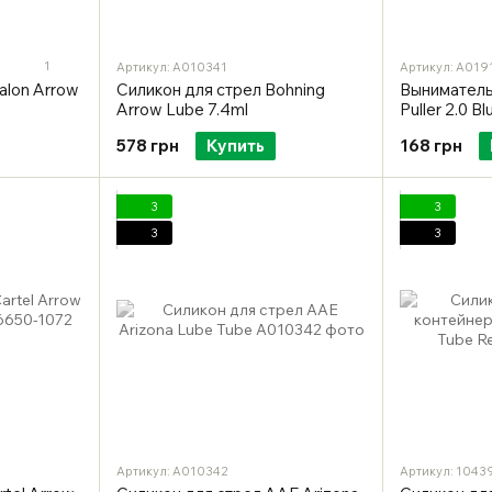
1
Артикул: A010341
Артикул: A019
alon Arrow
Силикон для стрел Bohning
Выниматель 
Arrow Lube 7.4ml
Puller 2.0 Bl
578 грн
Купить
168 грн
3
3
3
3
Артикул: A010342
Артикул: 1043