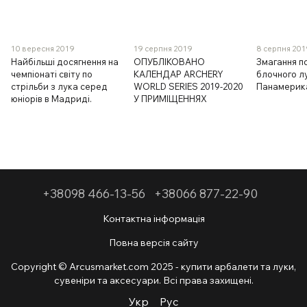
10 вересня 2019
19 серпня 2019
8 серпня 20
Найбільші досягнення на
ОПУБЛІКОВАНО
Змагання по
чемпіонаті світу по
КАЛЕНДАР ARCHERY
блочного л
стрільби з лука серед
WORLD SERIES 2019-2020
Панамерика
юніорів в Мадриді.
У ПРИМІЩЕННЯХ
+38098 466-13-56
+38066 877-22-90
Контактна інформація
Повна версія сайту
Copyright © Arcusmarket.com 2025 - купити арбалети та луки,
сувеніри та аксесуари. Всі права захищені.
Укр
Рус