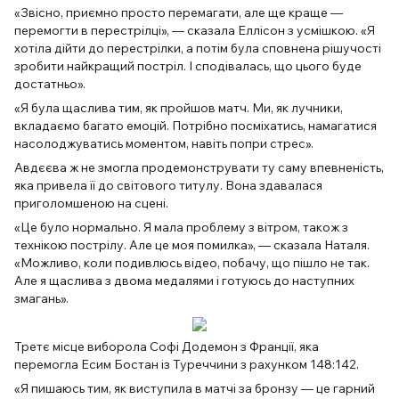
«Звісно, приємно просто перемагати, але ще краще —
перемогти в перестрілці», — сказала Еллісон з усмішкою. «Я
хотіла дійти до перестрілки, а потім була сповнена рішучості
зробити найкращий постріл. І сподівалась, що цього буде
достатньо».
«Я була щаслива тим, як пройшов матч. Ми, як лучники,
вкладаємо багато емоцій. Потрібно посміхатись, намагатися
насолоджуватись моментом, навіть попри стрес».
Авдєєва ж не змогла продемонструвати ту саму впевненість,
яка привела її до світового титулу. Вона здавалася
приголомшеною на сцені.
«Це було нормально. Я мала проблему з вітром, також з
технікою пострілу. Але це моя помилка», — сказала Наталя.
«Можливо, коли подивлюсь відео, побачу, що пішло не так.
Але я щаслива з двома медалями і готуюсь до наступних
змагань».
Третє місце виборола Софі Додемон з Франції, яка
перемогла Есим Бостан із Туреччини з рахунком 148:142.
«Я пишаюсь тим, як виступила в матчі за бронзу — це гарний