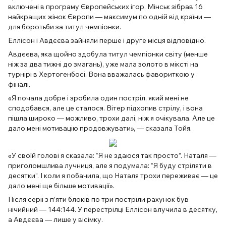
включені в програму Європейських ігор. Мінськ зібрав 16
найкращих жінок Європи — максимум по одній від країни —
для боротьби за титул чемпіонки.
Еллісон і Авдєєва зайняли перше і друге місця відповідно.
Авдєєва, яка щойно здобула титул чемпіонки світу (менше
ніж за два тижні до змагань), уже мала золото в міксті на
турнірі в Хертогенбосі. Вона вважалась фавориткою у
фіналі.
«Я почала добре і зробила один постріл, який мені не
сподобався, але це сталося. Вітер підхопив стрілу, і вона
пішла широко — можливо, трохи далі, ніж я очікувала. Але це
дало мені мотивацію продовжувати», — сказала Тойя.
«У своїй голові я сказала: “Я не здаюся так просто”. Наталя —
приголомшлива лучниця, але я подумала: “Я буду стріляти в
десятки”. І коли я побачила, що Наталя трохи переживає — це
дало мені ще більше мотивації».
Після серії з п’яти блоків по три постріли рахунок був
нічийний — 144:144. У перестрілці Еллісон влучила в десятку,
а Авдєєва — лише у вісімку.