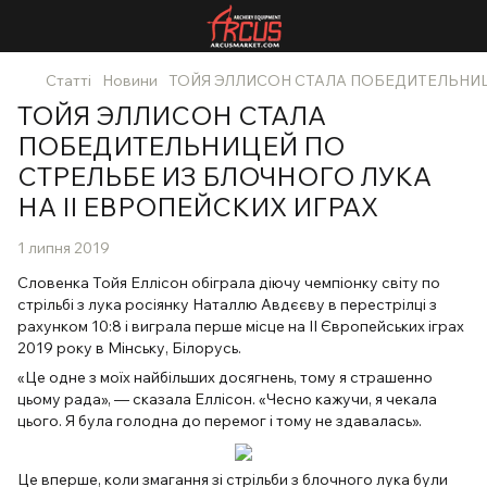
Статті
Новини
ТОЙЯ ЭЛЛИСОН СТАЛА ПОБЕДИТЕЛЬНИЦЕ
ТОЙЯ ЭЛЛИСОН СТАЛА
ПОБЕДИТЕЛЬНИЦЕЙ ПО
СТРЕЛЬБЕ ИЗ БЛОЧНОГО ЛУКА
НА II ЕВРОПЕЙСКИХ ИГРАХ
1 липня 2019
Словенка Тойя Еллісон обіграла діючу чемпіонку світу по
стрільбі з лука росіянку Наталлю Авдєєву в перестрілці з
рахунком 10:8 і виграла перше місце на II Європейських іграх
2019 року в Мінську, Білорусь.
«Це одне з моїх найбільших досягнень, тому я страшенно
цьому рада», — сказала Еллісон. «Чесно кажучи, я чекала
цього. Я була голодна до перемог і тому не здавалась».
Це вперше, коли змагання зі стрільби з блочного лука були