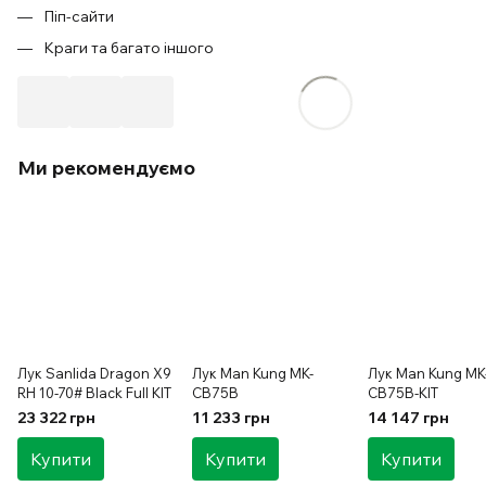
Піп-сайти
Краги та багато іншого
Ми рекомендуємо
Лук Sanlida Dragon X9
Лук Man Kung MK-
Лук Man Kung MK
RH 10-70# Black Full KIT
CB75B
CB75B-KIT
23 322 грн
11 233 грн
14 147 грн
Купити
Купити
Купити