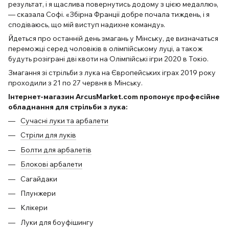
результат, і я щаслива повернутись додому з цією медаллю»,
— сказала Софі. «Збірна Франції добре почала тиждень, і я
сподіваюсь, що мій виступ надихне команду».
Йдеться про останній день змагань у Мінську, де визначаться
переможці серед чоловіків в олімпійському луці, а також
будуть розіграні дві квоти на Олімпійські ігри 2020 в Токіо.
Змагання зі стрільби з лука на Європейських іграх 2019 року
проходили з 21 по 27 червня в Мінську.
Інтернет-магазин ArcusMarket.com пропонує професійне
обладнання для стрільби з лука:
Сучасні луки та арбалети
Стріли для луків
Болти для арбалетів
Блокові арбалети
Сагайдаки
Плунжери
Клікери
Луки для боуфішингу