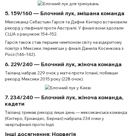
5. 159/160 — Блочний лук, змішана команда
Мексиканці Себастьян Гарсія та Дафне Кінтеро встановили
рекорд у півфіналі проти Австралії. У фіналі вони здолали
США з рахунком 154–152.
Гарсія також став першим чемпіоном світу на відкритому
повітрі з Мексики, перемігши у фіналі Данила Косенкова з
Росії (146–142).
6. 229/240 — Блочний лук, жіноча команда
Таїланд набрав 229 очок у матчі проти Іспанії, побивши
рекорд Мексики 2015 року (228 очок).
7. 234/240 — Блочний лук, жіноча команда,
кадети
Таїланд тримав рекорд лише день — мексиканська команда
(Кінтеро, Ернандес, Бернал) набрала 234 очки у
чвертьфіналі проти Індії.
Інші досягнення: Норвегія