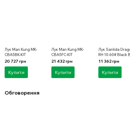
Лук Man Kung MK-
Лук Man Kung MK-
Лук Sanlida Drag
CBA5BK-KIT
CBA5FC-KIT
RH 10-60# Black 
KIT
20 727 грн
21 432 грн
11 362 грн
Купити
Купити
Купити
Обговорення