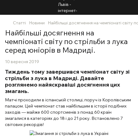
Статті
Новини
Найбільші досягнення на чемпіонаті світу п
Найбільші досягнення на
чемпіонаті світу по стрільби з лука
серед юніорів в Мадриді.
10 вересня 2019
Тиждень тому завершився чемпіонат світу зі
стрільби з лука в Мадриді. Давайте
розглянемо найяскравіші досягнення цих
змагань.
Матчі проходили в іспанській столиці, поруч із Королівським
палацом. Цей чемпіонат став найбільшим в історії подібних
заходів — майже 600 спортсменів з понад 60 країн
змагалися в категоріях до 18 і до 21 року. Встановлено 7
світових рекордів!