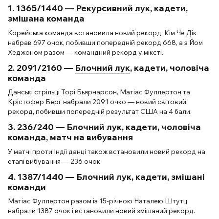
1. 1365/1440 —
Рекурсивний лук
, кадети,
змішана команда
Корейська команда встановила новий рекорд: Кім Че Дік
набрав 697 очок, побивши попередній рекорд 668, а з Йом
Хеджоном разом — командний рекорд у міксті.
2. 2091/2160 —
Блочний лук
, кадети, чоловіча
команда
Данські стрільці Торі Бьярнарсон, Матіас Фуллертон та
Крістофер Берг набрали 2091 очко — новий світовий
рекорд, побивши попередній результат США на 4 бали.
3. 236/240 — Блочний лук, кадети, чоловіча
команда, матч на вибування
У матчі проти Індії данці також встановили новий рекорд на
етапі вибування — 236 очок.
4. 1387/1440 — Блочний лук, кадети, змішані
команди
Матіас Фуллертон разом із 15-річною Наталею Штутц
набрали 1387 очок і встановили новий змішаний рекорд.