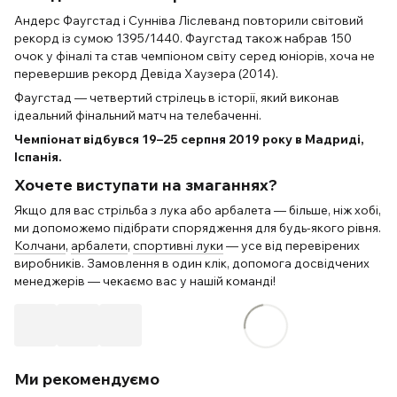
Андерс Фаугстад і Сунніва Ліслеванд повторили світовий
рекорд із сумою 1395/1440. Фаугстад також набрав 150
очок у фіналі та став чемпіоном світу серед юніорів, хоча не
перевершив рекорд Девіда Хаузера (2014).
Фаугстад — четвертий стрілець в історії, який виконав
ідеальний фінальний матч на телебаченні.
Чемпіонат відбувся 19–25 серпня 2019 року в Мадриді,
Іспанія.
Хочете виступати на змаганнях?
Якщо для вас стрільба з лука або арбалета — більше, ніж хобі,
ми допоможемо підібрати спорядження для будь-якого рівня.
Колчани
,
арбалети
,
спортивні луки
— усе від перевірених
виробників. Замовлення в один клік, допомога досвідчених
менеджерів — чекаємо вас у нашій команді!
Ми рекомендуємо