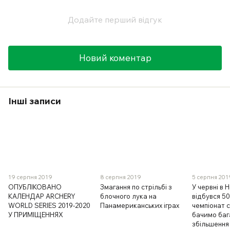
Додайте перший відгук
Новий коментар
Інші записи
19 серпня 2019
8 серпня 2019
5 серпня 201
ОПУБЛІКОВАНО
Змагання по стрільбі з
У червні в 
КАЛЕНДАР ARCHERY
блочного лука на
відбувся 5
WORLD SERIES 2019-2020
Панамериканських іграх
чемпіонат с
У ПРИМІЩЕННЯХ
бачимо ба
збільшення