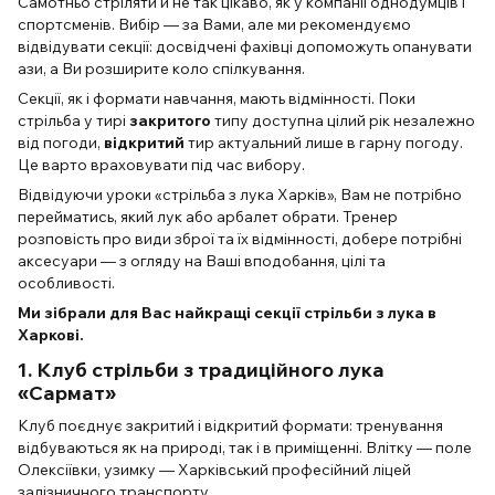
Самотньо стріляти й не так цікаво, як у компанії однодумців і
спортсменів. Вибір — за Вами, але ми рекомендуємо
відвідувати секції: досвідчені фахівці допоможуть опанувати
ази, а Ви розширите коло спілкування.
Секції, як і формати навчання, мають відмінності. Поки
стрільба у тирі
закритого
типу доступна цілий рік незалежно
від погоди,
відкритий
тир актуальний лише в гарну погоду.
Це варто враховувати під час вибору.
Відвідуючи уроки «стрільба з лука Харків», Вам не потрібно
перейматись, який лук або арбалет обрати. Тренер
розповість про види зброї та їх відмінності, добере потрібні
аксесуари — з огляду на Ваші вподобання, цілі та
особливості.
Ми зібрали для Вас найкращі секції стрільби з лука в
Харкові.
1. Клуб стрільби з традиційного лука
«Сармат»
Клуб поєднує закритий і відкритий формати: тренування
відбуваються як на природі, так і в приміщенні. Влітку — поле
Олексіївки, узимку — Харківський професійний ліцей
залізничного транспорту.