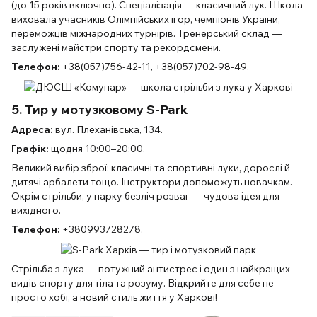
(до 15 років включно). Спеціалізація — класичний лук. Школа
виховала учасників Олімпійських ігор, чемпіонів України,
переможців міжнародних турнірів. Тренерський склад —
заслужені майстри спорту та рекордсмени.
Телефон:
+38(057)756-42-11, +38(057)702-98-49.
5. Тир у мотузковому S-Park
Адреса:
вул. Плеханівська, 134.
Графік:
щодня 10:00–20:00.
Великий вибір зброї: класичні та спортивні луки, дорослі й
дитячі арбалети тощо. Інструктори допоможуть новачкам.
Окрім стрільби, у парку безліч розваг — чудова ідея для
вихідного.
Телефон:
+380993728278.
Стрільба з лука — потужний антистрес і один з найкращих
видів спорту для тіла та розуму. Відкрийте для себе не
просто хобі, а новий стиль життя у Харкові!