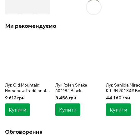
Ми рекомендуємо
Лук Old Mountain
Лук Rolan Snake
Лук Sanlida Mirac
Horsebow Traditional
60"-18# Black
KIT RH 70"-34# Bo
Tracker RH/LH 52"-40#
Light Blue
9 612 грн
3 456 грн
44 160 грн
Купити
Купити
Купити
Обговорення