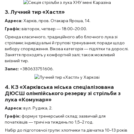
3. Лучний тир «Хастл»
Адреса:
Харків, пров. Отакара Яроша, 14.
Графік:
вівторок, четвер — 18:00–20:00.
Оренда класичного, традиційного або блочного лука зі
стрілами; індивідуальні й групові тренування; поради щодо
вибору спорядження. Вікова категорія — підлітки та дорослі.
Заняття проходять у комфортній залі; також можливий
виїзний тир.
Запис:
+380633751606.
4. КЗ «Харківська міська спеціалізована
ДЮСШ олімпійського резерву зі стрільби з
лука «Комунар»»
Адреса:
вул. Рудика, 2.
Графік:
формує тренерський склад; зазвичай для
початківців — тричі на тиждень по 1,5–2 год.
Набір до підготовчої групи: хлопчики та дівчатка 10–13 років