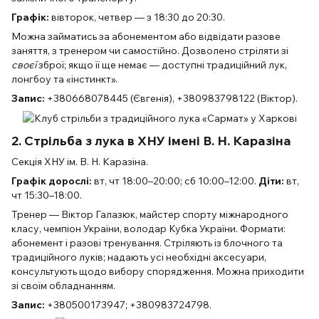
Графік:
вівторок, четвер — з 18:30 до 20:30.
Можна займатись за абонементом або відвідати разове
заняття, з тренером чи самостійно. Дозволено стріляти зі
своєї
зброї; якщо її ще немає — доступні традиційний лук,
лонгбоу та «інстинкт».
Запис:
+380668078445 (Євгенія), +380983798122 (Віктор).
2. Стрільба з лука в ХНУ імені В. Н. Каразіна
Секція ХНУ ім. В. Н. Каразіна.
Графік дорослі:
вт, чт 18:00–20:00; сб 10:00–12:00.
Діти:
вт,
чт 15:30–18:00.
Тренер — Віктор Галазюк, майстер спорту міжнародного
класу, чемпіон України, володар Кубка України. Формати:
абонемент і разові тренування. Стріляють із блочного та
традиційного луків; надають усі необхідні аксесуари,
консультують щодо вибору спорядження. Можна приходити
зі своїм обладнанням.
Запис:
+380500173947; +380983724798.