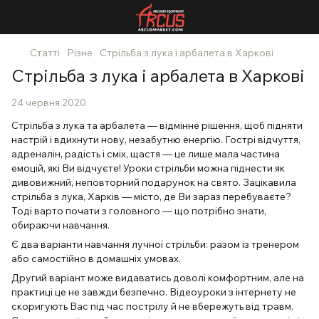
Статті
Різне
Стрільба з лука і арбалета в Харкові
Стрільба з лука і арбалета в Харкові
24 червня 2020
Стрільба з лука та арбалета — відмінне рішення, щоб підняти
настрій і вдихнути нову, незабутню енергію. Гострі відчуття,
адреналін, радість і сміх, щастя — це лише мала частина
емоцій, які Ви відчуєте! Уроки стрільби можна піднести як
дивовижний, неповторний подарунок на свято. Зацікавила
стрільба з лука, Харків — місто, де Ви зараз перебуваєте?
Тоді варто почати з головного — що потрібно знати,
обираючи навчання.
Є два варіанти навчання лучної стрільби: разом із тренером
або самостійно в домашніх умовах.
Другий варіант може видаватись доволі комфортним, але на
практиці це не завжди безпечно. Відеоуроки з інтернету не
скоригують Вас під час пострілу й не вбережуть від травм.