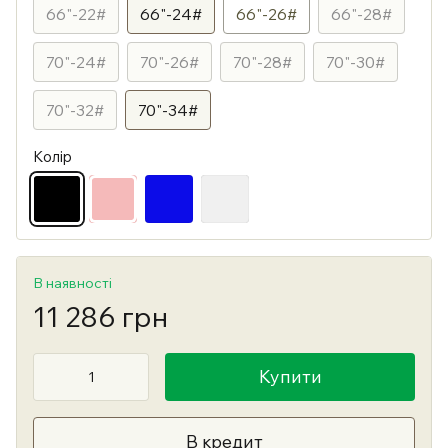
66"-22#
66"-24#
66"-26#
66"-28#
70"-24#
70"-26#
70"-28#
70"-30#
70"-32#
70"-34#
Колір
В наявності
11 286 грн
Купити
В кредит