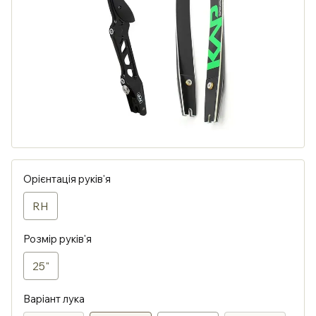
Орієнтація руків'я
RH
Розмір руків'я
25"
Варіант лука