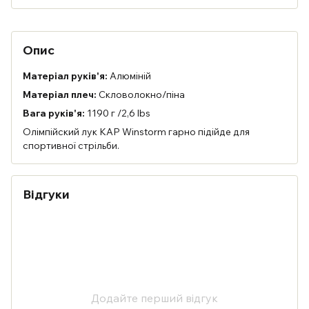
Опис
Матеріал руків'я:
Алюміній
Матеріал плеч:
Скловолокно/піна
Вага
руків'я
:
1190 г /2,6 lbs
Олімпійский лук KAP Winstorm гарно підійде для
спортивної стрільби.
Відгуки
Додайте перший відгук