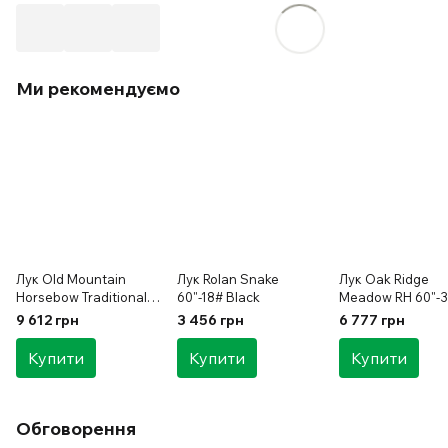
Ми рекомендуємо
Лук Old Mountain
Лук Rolan Snake
Лук Oak Ridge
Horsebow Traditional
60"-18# Black
Meadow RH 60"-
Tracker RH/LH 52"-40#
9 612 грн
3 456 грн
6 777 грн
Купити
Купити
Купити
Обговорення