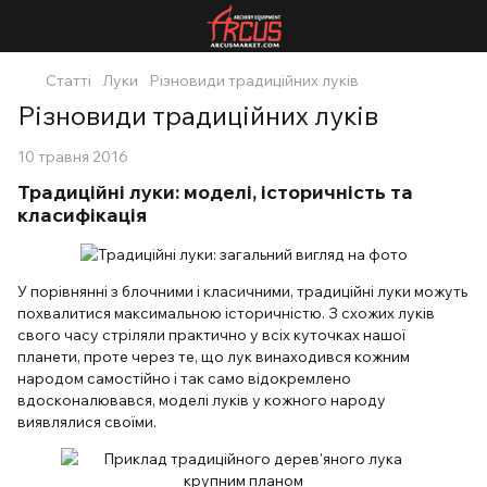
Статті
Луки
Різновиди традиційних луків
Різновиди традиційних луків
10 травня 2016
Традиційні луки: моделі, історичність та
класифікація
У порівнянні з блочними і класичними, традиційні луки можуть
похвалитися максимальною історичністю. З схожих луків
свого часу стріляли практично у всіх куточках нашої
планети, проте через те, що лук винаходився кожним
народом самостійно і так само відокремлено
вдосконалювався, моделі луків у кожного народу
виявлялися своїми.