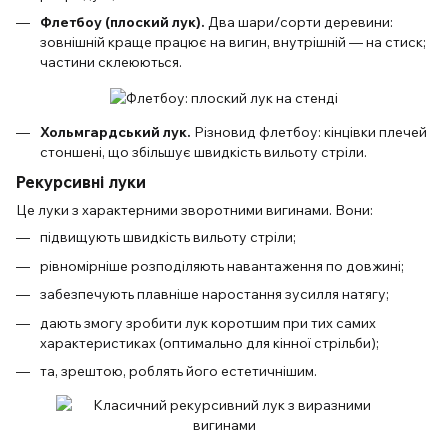
Флетбоу (плоский лук).
Два шари/сорти деревини:
зовнішній краще працює на вигин, внутрішній — на стиск;
частини склеюються.
Хольмгардський лук.
Різновид флетбоу: кінцівки плечей
стоншені, що збільшує швидкість вильоту стріли.
Рекурсивні луки
Це луки з характерними зворотними вигинами. Вони:
підвищують швидкість вильоту стріли;
рівномірніше розподіляють навантаження по довжині;
забезпечують плавніше наростання зусилля натягу;
дають змогу зробити лук коротшим при тих самих
характеристиках (оптимально для кінної стрільби);
та, зрештою, роблять його естетичнішим.