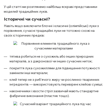
У цій статті ми розглянемо найбільш яскраві представники
моделей традиційних луків.
Історичні чи сучасні?
Навіть якщо виключити блочні і класичні (олімпійські) луки з
порівняння, сучасні традиційні луки не тотожно схожі на
своїх історичних предків:
тятива робиться не з сухожиль або інших природних
матеріалів, а з дакронової чи інших сучасних ниток;
покриття лука сухожиллями для підвищення потужності
замінили інші матеріали;
клей тепер не з риб’ячого жиру чи рослинно-тваринних
інгредієнтів — використовують перевірені клейові суміші;
наконечники і хвости стріл зазвичай мають стандартне
фабричне виконання (пластик тощо).