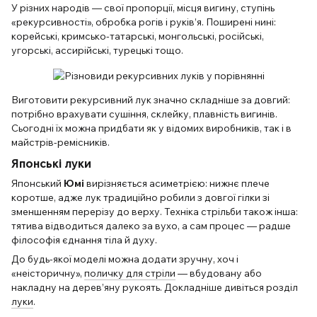
У різних народів — свої пропорції, місця вигину, ступінь
«рекурсивності», обробка рогів і руків’я. Поширені нині:
корейські, кримсько-татарські, монгольські, російські,
угорські, ассирійські, турецькі тощо.
Виготовити рекурсивний лук значно складніше за довгий:
потрібно врахувати сушіння, склейку, плавність вигинів.
Сьогодні їх можна придбати як у відомих виробників, так і в
майстрів-ремісників.
Японські луки
Японський
Юмі
вирізняється асиметрією: нижнє плече
коротше, адже лук традиційно робили з довгої гілки зі
зменшенням перерізу до верху. Техніка стрільби також інша:
тятива відводиться далеко за вухо, а сам процес — радше
філософія єднання тіла й духу.
До будь-якої моделі можна додати зручну, хоч і
«неісторичну»,
поличку для стріли
— вбудовану або
накладну на дерев’яну рукоять. Докладніше дивіться розділ
луки
.