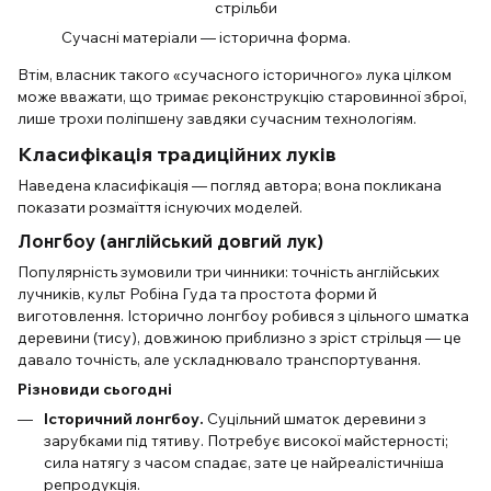
Сучасні матеріали — історична форма.
Втім, власник такого «сучасного історичного» лука цілком
може вважати, що тримає реконструкцію старовинної зброї,
лише трохи поліпшену завдяки сучасним технологіям.
Класифікація традиційних луків
Наведена класифікація — погляд автора; вона покликана
показати розмаїття існуючих моделей.
Лонгбоу (англійський довгий лук)
Популярність зумовили три чинники: точність англійських
лучників, культ Робіна Гуда та простота форми й
виготовлення. Історично лонгбоу робився з цільного шматка
деревини (тису), довжиною приблизно з зріст стрільця — це
давало точність, але ускладнювало транспортування.
Різновиди сьогодні
Історичний лонгбоу.
Суцільний шматок деревини з
зарубками під тятиву. Потребує високої майстерності;
сила натягу з часом спадає, зате це найреалістичніша
репродукція.