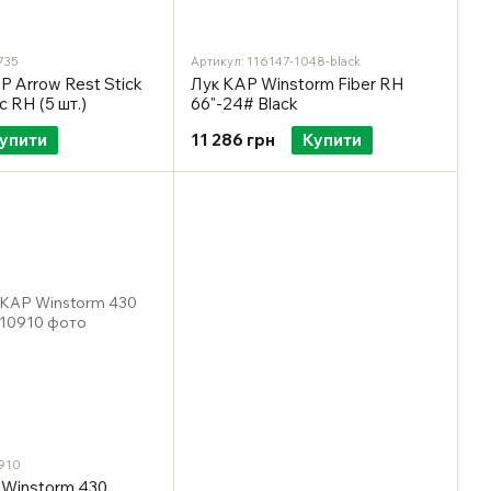
735
Артикул: 116147-1048-black
P Arrow Rest Stick
Лук KAP Winstorm Fiber RH
c RH (5 шт.)
66"-24# Black
упити
11 286 грн
Купити
910
 Winstorm 430