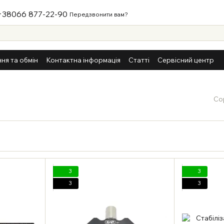
+38066 877-22-90
Передзвонити вам?
ня та обмін
Контактна інформація
Статті
Сервісний центр
Со
3
3
3
3