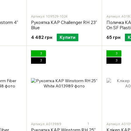
Артикул: 109529-1024
Артикул: A018
storm 4"
Рукоятка KAP Challenger RH 23"
Поличка KA
Blue
On SF Plasti
4 482 грн
Купити
65 грн
К
3
3
3
3
1
Артикул: A013989
Артикул: A010
Fiber
Рукоятка KAP Winstorm RH 25"
Клікер KAP