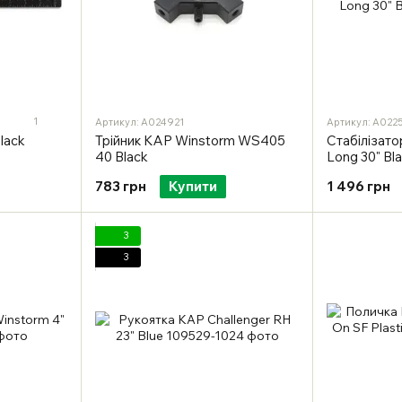
1
Артикул: A024921
Артикул: A022
lack
Трійник KAP Winstorm WS405
Стабілізат
40 Black
Long 30" Bl
783 грн
Купити
1 496 грн
3
3