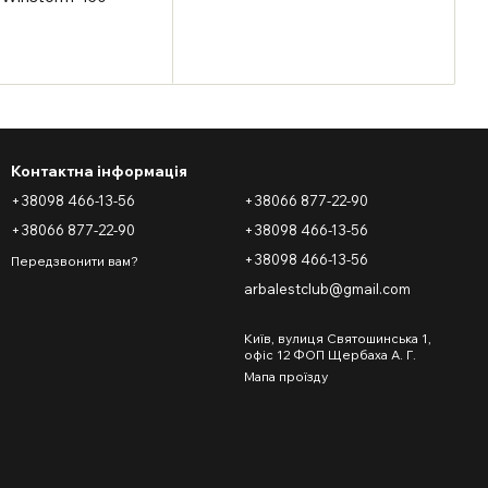
Контактна інформація
+38098 466-13-56
+38066 877-22-90
+38066 877-22-90
+38098 466-13-56
+38098 466-13-56
Передзвонити вам?
arbalestclub@gmail.com
Київ, вулиця Святошинська 1,
офіс 12 ФОП Щербаха А. Г.
Мапа проїзду