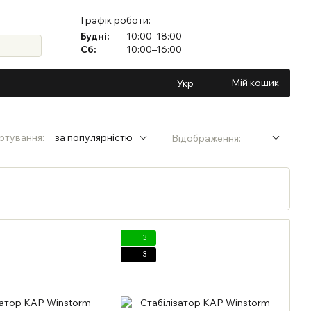
Графік роботи:
Будні:
10:00–18:00
Сб:
10:00–16:00
Мій кошик
Укр
ртування:
за популярністю
Відображення:
3
3