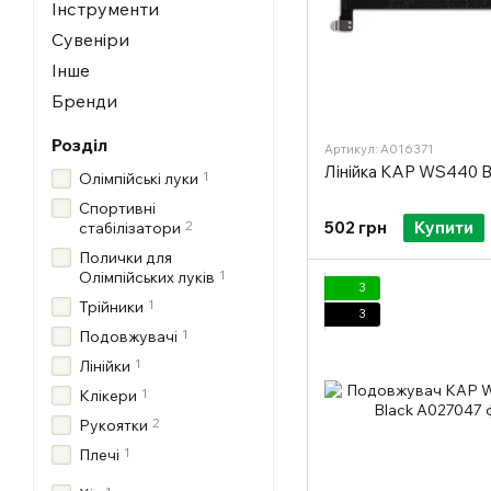
Інструменти
Сувеніри
Інше
Бренди
Розділ
Артикул: A016371
Лінійка KAP WS440 B
1
Олімпійські луки
Спортивні
502 грн
Купити
2
стабілізатори
Полички для
1
Олімпійських луків
3
1
Трійники
3
1
Подовжувачі
1
Лінійки
1
Клікери
2
Рукоятки
1
Плечі