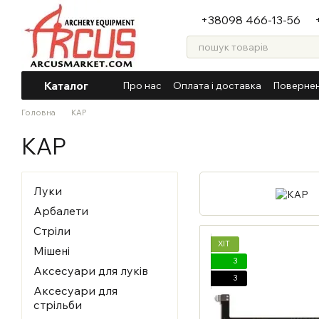
Перейти до основного контенту
+38098 466-13-56
Каталог
Про нас
Оплата і доставка
Повернен
Головна
KAP
KAP
Луки
Арбалети
Стріли
ХІТ
Мішені
3
Аксесуари для луків
3
Аксесуари для
стрільби