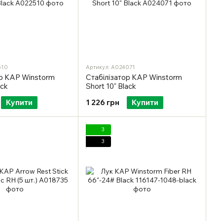
510
Артикул: A024071
ор KAP Winstorm
Стабілізатор KAP Winstorm
ack
Short 10" Black
Купити
1 226 грн
Купити
3
3