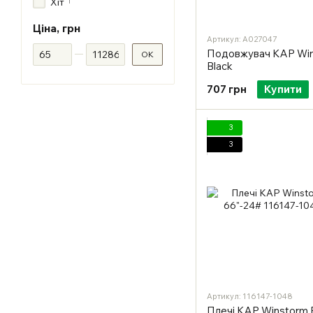
1
Хіт
Ціна, грн
Артикул: A027047
Від Ціна, грн
До Ціна, грн
Подовжувач KAP Win
ОК
Black
707 грн
Купити
3
3
Артикул: 116147-1048
Плечі KAP Winstorm 