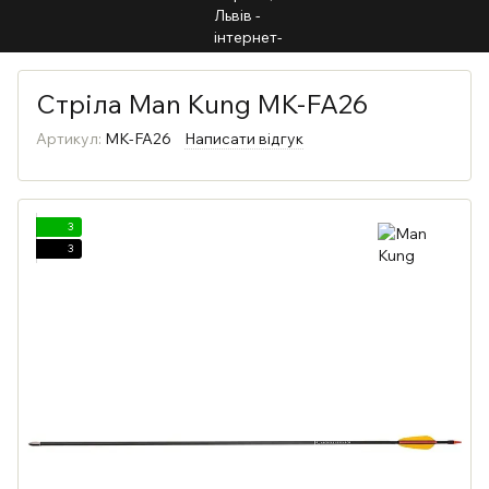
Стріла Man Kung MK-FA26
Артикул:
MK-FA26
Написати відгук
3
3