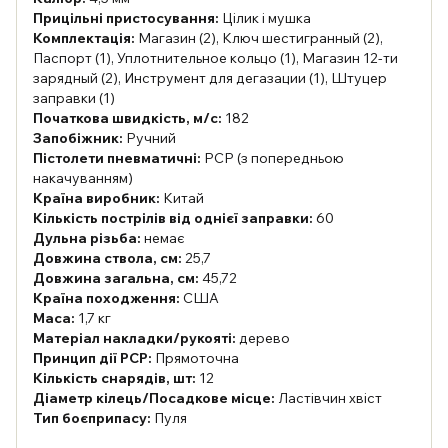
Прицільні пристосування:
Цілик і мушка
Комплектація:
Магазин (2), Ключ шестигранный (2),
Паспорт (1), Уплотнительное кольцо (1), Магазин 12-ти
зарядный (2), Инструмент для дегазации (1), Штуцер
заправки (1)
Початкова швидкість, м/с:
182
Запобіжник:
Ручний
Пістолети пневматичні:
PCP (з попередньою
накачуванням)
Країна виробник:
Китай
Кількість пострілів від однієї заправки:
60
Дульна різьба:
немає
Довжина ствола, см:
25,7
Довжина загальна, см:
45,72
Країна походження:
США
Маса:
1,7 кг
Матеріал накладки/рукояті:
дерево
Принцип дії PCP:
Прямоточна
Кількість снарядів, шт:
12
Діаметр кілець/Посадкове місце:
Ластівчин хвіст
Тип боєприпасу:
Пуля