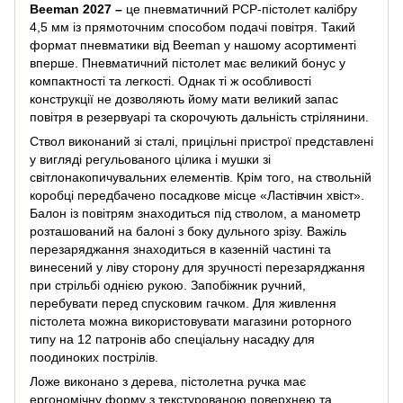
Beeman 2027 –
це пневматичний PCP-пістолет калібру
4,5 мм із прямоточним способом подачі повітря. Такий
формат пневматики від Beeman у нашому асортименті
вперше. Пневматичний пістолет має великий бонус у
компактності та легкості. Однак ті ж особливості
конструкції не дозволяють йому мати великий запас
повітря в резервуарі та скорочують дальність стрілянини.
Ствол виконаний зі сталі, прицільні пристрої представлені
у вигляді регульованого цілика і мушки зі
світлонакопичувальних елементів. Крім того, на ствольній
коробці передбачено посадкове місце «Ластівчин хвіст».
Балон із повітрям знаходиться під стволом, а манометр
розташований на балоні з боку дульного зрізу. Важіль
перезаряджання знаходиться в казенній частині та
винесений у ліву сторону для зручності перезаряджання
при стрільбі однією рукою. Запобіжник ручний,
перебувати перед спусковим гачком. Для живлення
пістолета можна використовувати магазини роторного
типу на 12 патронів або спеціальну насадку для
поодиноких пострілів.
Ложе виконано з дерева, пістолетна ручка має
ергономічну форму з текстурованою поверхнею та