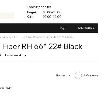
Графік роботи:
Будні:
10:00–18:00
Сб:
10:00–16:00
Мій кошик
Укр
ські луки KAP
Лук KAP Winstorm Fiber RH 66"-22# Black
Fiber RH 66"-22# Black
ck
Написати відгук
Порівняти
В бажання
ї знижки