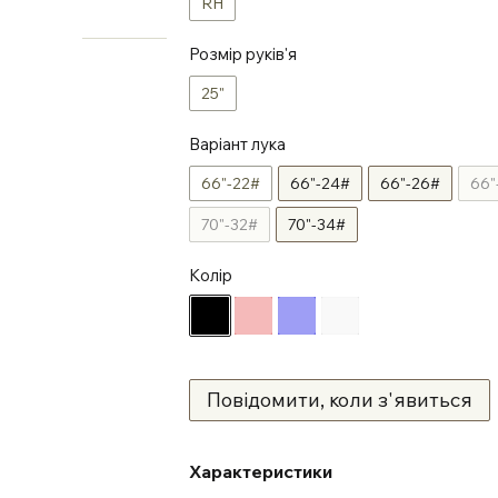
RH
Розмір руків'я
25"
Варіант лука
66"-22#
66"-24#
66"-26#
66"
70"-32#
70"-34#
Колір
Повідомити, коли з'явиться
Характеристики