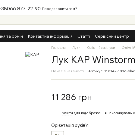
+38066 877-22-90
Передзвонити вам?
ня та обмін
Контактна інформація
Статті
Сервісний центр
Головна
Луки
Олімпійські луки
Олімпій
Лук KAP Winstorm 
Немає в наявності
Артикул: 116147-1036-bla
11 286 грн
%
Увійти
для відображення накопичувально
Орієнтація руків'я