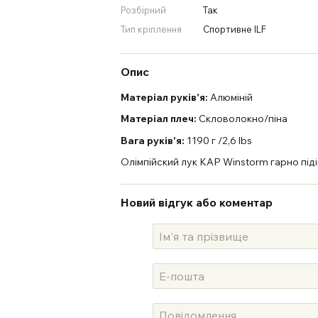
Розбірний
Так
Тип кріплення
Спортивне ILF
Опис
Матеріал руків'я:
Алюміній
Матеріал плеч:
Скловолокно/піна
Вага
руків'я
:
1190 г /2,6 lbs
Олімпійский лук KAP Winstorm гарно під
Новий відгук або коментар