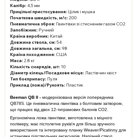
Калібр:
4,5 мм
Прицільні пристосування:
Цілик і мушка
Початкова швидкість, м/с:
200
Пневматична зброя:
Гвинтівки зі стисненим газом CO2
Запобіжник:
Ручний
Країна виробник:
Китай
Довжина ствола, см:
54
Довжина загальна, см:
98
Країна походження:
США
Маса:
2.8 кг
Кількість снарядів, шт:
10
Діаметр кілець/Посадкове місце:
Ластівчин хвіст
Тип боєприпасу:
Пуля
Приклад (ложа)/Рукоять:
Пластик
Beeman QB II -
модернізована версія попередника
QB78S. Це пневматична гвинтівка з болтовим затвором,
що працює від двох 12-тиграмових балонів CO2.
Ергономічна ложа гвинтівки, виготовлена з міцного
полімеру, має пістолетне руків'я для більш зручного
використання та інтегровану планку Weaver/Picatinny для
установки підствольних аксесуарів. Нарізний ствол