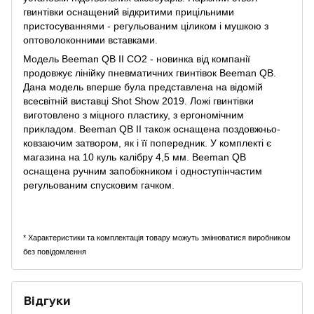
гвинтівки оснащений відкритими прицільними
пристосуваннями - регульованим ціликом і мушкою з
оптоволоконними вставками.
Модель Beeman QB II CO2 - новинка від компанії
продовжує лінійку пневматичних гвинтівок Beeman QB.
Дана модель вперше була представлена на відомій
всесвітній виставці Shot Show 2019. Ложі гвинтівки
виготовлено з міцного пластику, з ергономічним
прикладом. Beeman QB II також оснащена поздовжньо-
ковзаючим затвором, як і її попередник. У комплекті є
магазина на 10 куль калібру 4,5 мм. Beeman QB
оснащена ручним запобіжником і одноступінчастим
регульованим спусковим гачком.
* Характеристики та комплектація товару можуть змінюватися виробником
без повідомлення
Відгуки