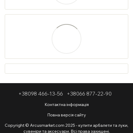
+38098 466-13-56
+38066 877-22-90
Контактна інформація
Повна версія сайту
Copyright © Arcusmarket.com 2025 - купити арбалети та луки,
сувеніри та аксесуари. Всі права захищені.