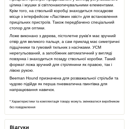
цілика і мушки зі світлонакопичувальними елементами.
Крім того, на ствольній коробці знаходиться посадкове
місце з інтерфейсом «Ластівчин хвіст» для встановлення
прицільних пристроїв. Також передбачено спеціальний
стопор для оптики.
Ложе виконано з дерева, пістолетне руків'я має зручний
отвір для великого пальця, а сам приклад має симетричні
підщічники та гумовий тильник з насічками. УСМ
нерегульований, а запобіжник автоматичний у вигляді
повзунка і знаходиться позаду ствольної коробки. Такий
формат ложа зручний для стрілянини як правою, так і
лівою рукою.
Beeman Hound призначена для розважальної стрільби та
чудово підійде як перша пневматична гвинтівка для
напрацювання навичок.
* Характеристики та комплектація товару можуть змінюватися виробником
без повідомлення
Відгуки