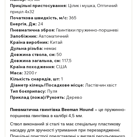
Прицільні пристосування:
Цілик і мушка, Оптичний
приціл 4х32
Початкова швидкість, м/с:
365
Енергія, Дж:
24
Пневматична зброя:
Гвинтівки пружинно-поршневі
Запобіжник:
Автоматичний
Країна виробник:
Китай
Дульна різьба:
немає
Довжина ствола, см:
50
Довжина загальна, см:
117,5
Країна походження:
США
Маса:
3200 г
Кількість снарядів, шт:
1
Діаметр кілець/Посадкове місце:
Ластівчин хвіст
Тип боєприпасу:
Пуля
Приклад (ложа)/Рукоять:
Дерево
Пневматична гвинтівка Beeman Hound –
це пружинно-
поршнева гвинтівка в калібрі 4,5 мм.
Ствол виконаний зі сталі та має спеціальну пластикову
насадку для зручності утримання при перезарядженні.
Прицільні пристрої представлені у вигляді регульованого