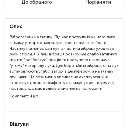
До обраного
Порівняти
Опис
Віброгасник на тятиву. Під час пострілу із міцного лука,
в ньому утворюється надлишкова кількість вібрації.
Частину поглинає сам лук, а частина вібрації уходить в
руки стрільця. У луці вібрація розкручує слабо затягнуті
гвинти, "розбовтує" приціл та поступово накопичує
"утому" матеріалу лука. Для боротьби із вібрацією на лук
встановлюють стабілізатор із демпфером, а на тятиву
глушилки. Це позитивно впливає на експлуатаційні
якості лука, додає комфорту и знижує рівень шуму від
пострілу, що має велике значення на полюванні.
Комплект: 4 шт.
Відгуки