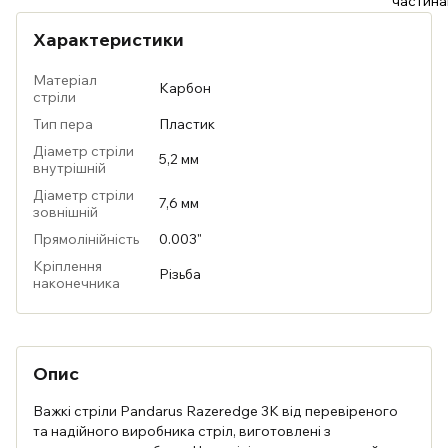
Характеристики
Матеріал
Карбон
стріли
Тип пера
Пластик
Діаметр стріли
5,2 мм
внутрішній
Діаметр стріли
7,6 мм
зовнішній
Прямолінійність
0.003"
Кріплення
Різьба
наконечника
Опис
Важкі стріли Pandarus Razeredge 3K від перевіреного
та надійного виробника стріл, виготовлені з