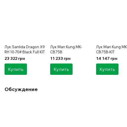
Лук Sanlida Dragon X9
Лук Man Kung MK-
Лук Man Kung MK
RH 10-70# Black Full KIT
CB75B
CB75B-KIT
23 322 грн
11 233 грн
14 147 грн
Купить
Купить
Купить
Обсуждение