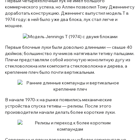
Первый четырёхблочный лук не имел большого
коммерческого успеха, но Аллен позволил Тому Дженнингсу
доработать конструкцию. Дженнингс выпустил модель T в
1974 году: в ней было уже два блока, лук стал легче и
мощнее.
Первые блочные луки были довольно длинными — свыше 40
дюймов; большинство лучников натягивали тетиву пальцами.
Плечи представляли собой изогнутую монолитную дугу из
стекловолокна или композита стекловолокна и дерева, а
крепление плеч было почти вертикальным.
В начале 1970-х на рынке появились механические
устройства спуска тетивы — релизы. После этого
производители начали делать более короткие луки.
Современные плечи параллельны и более горизонтально