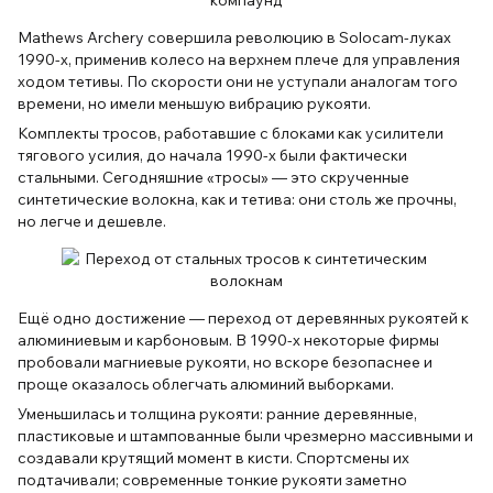
Mathews Archery совершила революцию в Solocam-луках
1990-х, применив колесо на верхнем плече для управления
ходом тетивы. По скорости они не уступали аналогам того
времени, но имели меньшую вибрацию рукояти.
Комплекты тросов, работавшие с блоками как усилители
тягового усилия, до начала 1990-х были фактически
стальными. Сегодняшние «тросы» — это скрученные
синтетические волокна, как и тетива: они столь же прочны,
но легче и дешевле.
Ещё одно достижение — переход от деревянных рукоятей к
алюминиевым и карбоновым. В 1990-х некоторые фирмы
пробовали магниевые рукояти, но вскоре безопаснее и
проще оказалось облегчать алюминий выборками.
Уменьшилась и толщина рукояти: ранние деревянные,
пластиковые и штампованные были чрезмерно массивными и
создавали крутящий момент в кисти. Спортсмены их
подтачивали; современные тонкие рукояти заметно