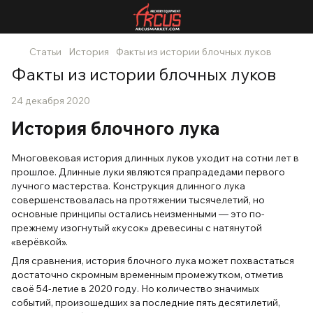
Статьи
История
Факты из истории блочных луков
Факты из истории блочных луков
24 декабря 2020
История блочного лука
Многовековая история длинных луков уходит на сотни лет в
прошлое. Длинные луки являются прапрадедами первого
лучного мастерства. Конструкция длинного лука
совершенствовалась на протяжении тысячелетий, но
основные принципы остались неизменными — это по-
прежнему изогнутый «кусок» древесины с натянутой
«верёвкой».
Для сравнения, история блочного лука может похвастаться
достаточно скромным временным промежутком, отметив
своё 54-летие в 2020 году. Но количество значимых
событий, произошедших за последние пять десятилетий,