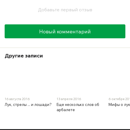
Добавьте первый отзыв
Новый комментарий
Другие записи
16 августа 2016
13 апреля 2016
6 октября 20
Лук, стрелы ... и лошади?
Еще несколько слов об
Мифы о лук
арбалете