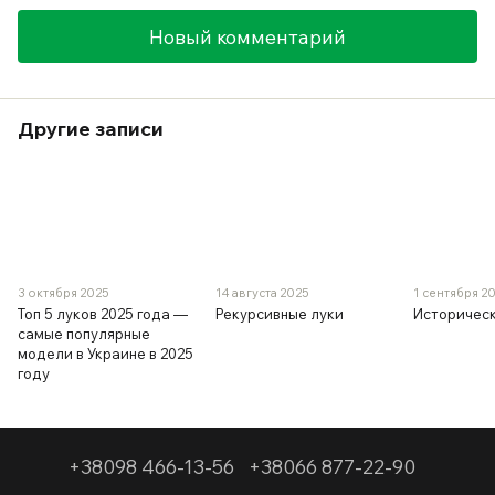
Новый комментарий
Другие записи
3 октября 2025
14 августа 2025
1 сентября 2
Топ 5 луков 2025 года —
Рекурсивные луки
Историческ
самые популярные
модели в Украине в 2025
году
+38098 466-13-56
+38066 877-22-90