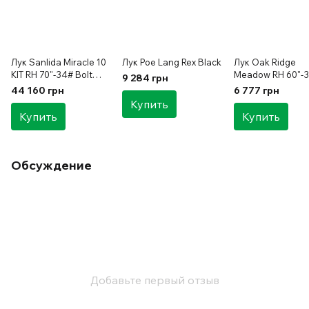
Лук Sanlida Miracle 10
Лук Poe Lang Rex Black
Лук Oak Ridge
KIT RH 70"-34# Bolt
Meadow RH 60"-
9 284 грн
Light Blue
44 160 грн
6 777 грн
Купить
Купить
Купить
Обсуждение
Добавьте первый отзыв