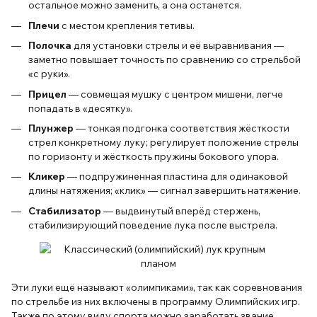
остальное можно заменить, а она останется.
Плечи
с местом крепления тетивы.
Полочка
для установки стрелы и её выравнивания —
заметно повышает точность по сравнению со стрельбой
«с руки».
Прицел
— совмещая мушку с центром мишени, легче
попадать в «десятку».
Плунжер
— тонкая подгонка соответствия жёсткости
стрел конкретному луку; регулирует положение стрелы
по горизонту и жёсткость пружины бокового упора.
Кликер
— подпружиненная пластина для одинаковой
длины натяжения; «клик» — сигнал завершить натяжение.
Стабилизатор
— выдвинутый вперёд стержень,
стабилизирующий поведение лука после выстрела.
Эти луки ещё называют «олимпиками», так как соревнования
по стрельбе из них включены в программу Олимпийских игр.
Также по этому виду спорта можно заработать звание