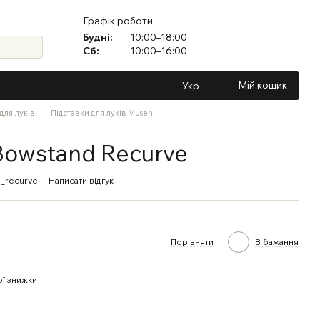
Графік роботи:
Будні:
10:00–18:00
Сб:
10:00–16:00
Мій кошик
Укр
для луків
Підставки для луків Musen
Bowstand Recurve
_recurve
Написати відгук
Порівняти
В бажання
ї знижки