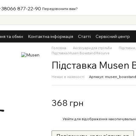
+38066 877-22-90
Передзвонити вам?
ня та обмін
Контактна інформація
Статті
Сервісний центр
Головна
Аксесуари для стрільби
Підставки 
Підставка Musen Bowstand Recurve
Підставка Musen 
Немає в наявності
Артикул: musen_bowstand
368 грн
%
Увійти
для відображення накопичувально