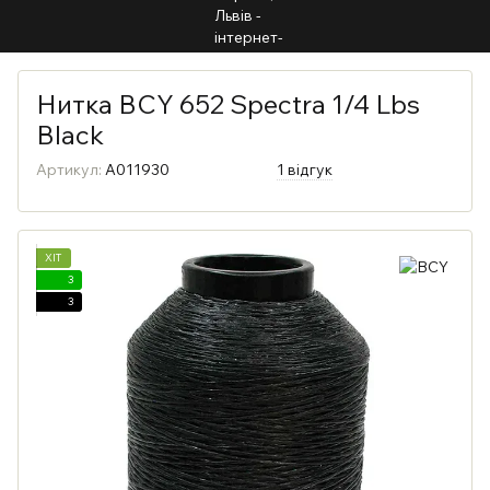
Нитка BCY 652 Spectra 1/4 Lbs
Black
Артикул:
A011930
1 відгук
ХІТ
3
3