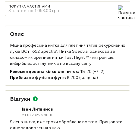
ПОКУПКА ЧАСТИНАМИ
3 платежі по 1 053.00 грн
Опис
Міцна професійна нитка для плетіння тятив рекурсивних
луків BCY "652 Spectra". Нитка Spectra, однакова за
складом як оригінал нитки Fast Flight ™ - як і раніше,
вибір більшості лучників по всьому світу.
Рекомендована кількість ниток:
18-20 (+/- 2)
Приблизно футів на фунт:
8,200 (вощена)
Відгуки
1
Іван Литвинов
23.10.2025 в 08:18
Якісна нитка, вже трохи оброблена воском. Працювати
одне задоволення з нею.