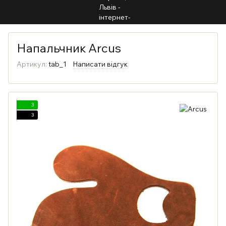
Напальчник Arcus
Артикул:
tab_1
Написати відгук
3
3