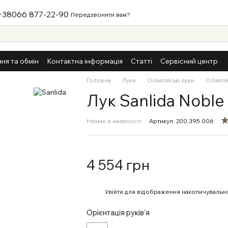
+38066 877-22-90
Передзвонити вам?
ня та обмін
Контактна інформація
Статті
Сервісний центр
Головна
Луки
Олімпійські луки
Олімпій
Лук Sanlida Nobl
Немає в наявності
Артикул: 200.395.006
4 554 грн
%
Увійти
для відображення накопичувально
Орієнтація руків'я