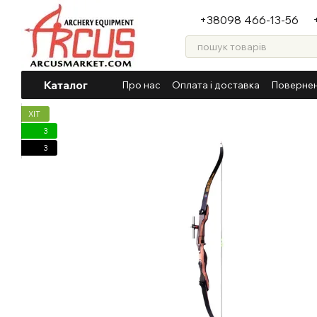
Перейти до основного контенту
+38098 466-13-56
Каталог
Про нас
Оплата і доставка
Повернен
ХІТ
3
3