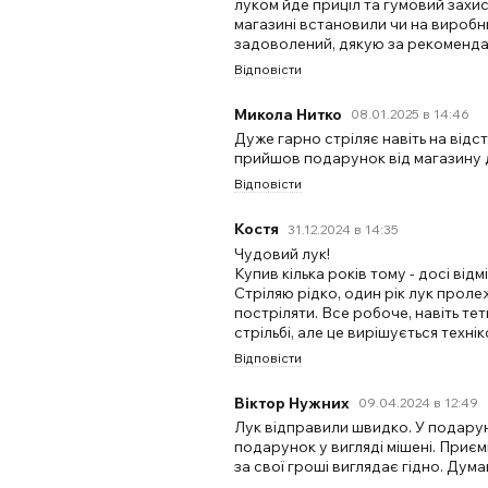
луком йде приціл та гумовий захис
магазині встановили чи на виробни
задоволений, дякую за рекоменда
Відповісти
Микола Нитко
08.01.2025 в 14:46
Дуже гарно стріляє навіть на відс
прийшов подарунок від магазину 
Відповісти
Костя
31.12.2024 в 14:35
Чудовий лук!
Купив кілька років тому - досі відм
Стріляю рідко, один рік лук пролеж
постріляти. Все робоче, навіть те
стрільбі, але це вирішується техн
Відповісти
Віктор Нужних
09.04.2024 в 12:49
Лук відправили швидко. У подаруно
подарунок у вигляді мішені. Приє
за свої гроші виглядає гідно. Ду