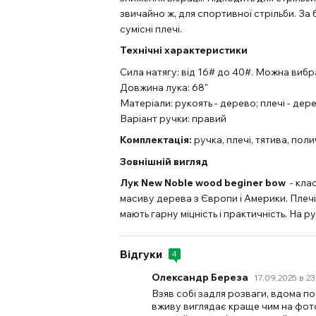
звичайно ж, для спортивної стрільби. За 
сумісні плечі.
Технічні характеристики
Сила натягу: від 16# до 40#. Можна вибр
Довжина лука: 68"
Матеріали: рукоять - дерево; плечі - де
Варіант ручки: правий
Комплектація:
ручка, плечі, тятива, поли
Зовнішній вигляд
Лук New Noble wood beginer bow
- кла
масиву дерева з Європи і Америки. Плечі
мають гарну міцність і практичність. На ру
Відгуки
4
Олександр Береза
17.09.2025 в 2
Взяв собі задля розваги, вдома пос
вживу виглядає краще чим на фото