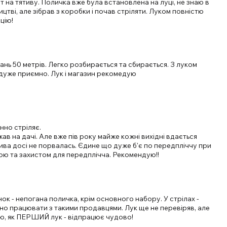
т на тятиву. Поличка вже була встановлена на луці, не знаю в
цтві, але зібрав з коробки і почав стріляти. Луком повністю
цію!
тань 50 метрів. Легко розбирається та сбирається. З луком
дуже приємно. Лук і магазин рекомедую
інно стріляє.
ав на дачі. Але вже пів року майже кожні вихідні вдається
тива досі не порвалась. Єдине що дуже б'є по передпліччу при
ікою та захистом для передплічча. Рекомендую!!
к - непогана поличка, крім основного набору. У стрілах -
мно працювати з такими продавцями. Лук ще не перевіряв, але
маю, як ПЕРШИЙ лук - відпрацює чудово!