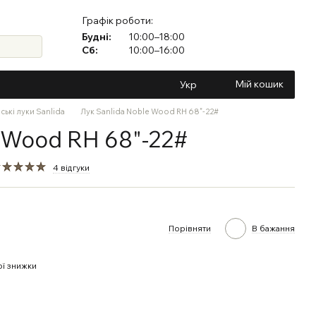
Графік роботи:
Будні:
10:00–18:00
Сб:
10:00–16:00
Мій кошик
Укр
ські луки Sanlida
Лук Sanlida Noble Wood RH 68"-22#
e Wood RH 68"-22#
4 відгуки
Порівняти
В бажання
ї знижки