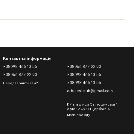
Контактна інформація
+38098 466-13-56
+38066 877-22-90
+38066 877-22-90
+38098 466-13-56
+38098 466-13-56
Передзвонити вам?
arbalestclub@gmail.com
Київ, вулиця Святошинська 1,
офіс 12 ФОП Щербаха А. Г.
Мапа проїзду