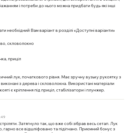
бажанням і потреби до нього можна придбати будь-які інші
ати необхідний Вам варіант в розділі «Доступні варіанти»
рево, скловолокно
чка, приціл
сичний лук, початкового рівня. Має зручну вузьку рукоятку з
 виконані з дерева і скловолокна. Використані матеріали
кояті є кріплення під приціл, стабілізатори і плунжер.
3:49
тріляти. Затягнуло так, що вже собі зібрав весь сетап. Лук
, гарно все відшліфовано та підігнано. Приємний бонус з