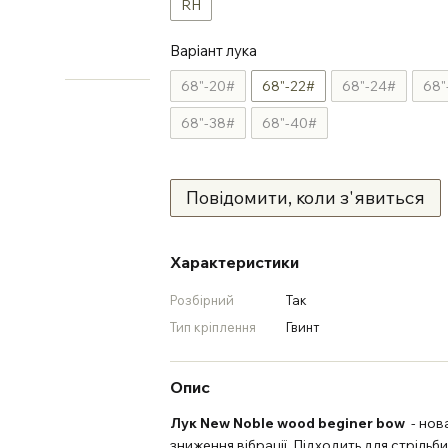
RH
Варіант лука
68"-20#
68"-22#
68"-24#
68"
68"-38#
68"-40#
Повідомити, коли з'явиться
Характеристики
Розбірний
Так
Тип кріплення
Гвинт
Опис
Лук New Noble wood beginer bow
- нов
зниження вібрації. Підходить для стрільби