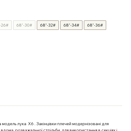
-26#
68"-30#
68"-32#
68"-34#
68"-36#
а модель лука Х6 . Закінцівки плечей модернізовані для
 вдома, розважальної стрільби, для використання в секціях і,