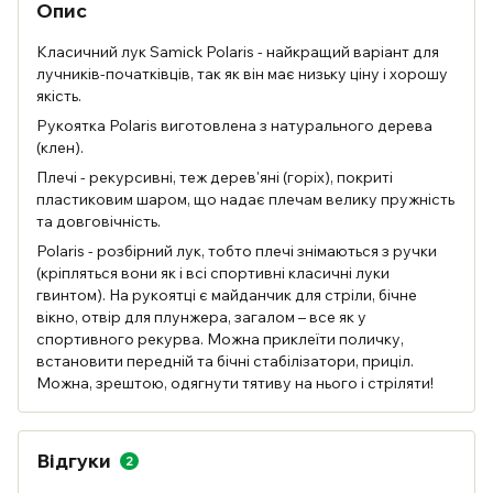
Опис
Класичний лук Samick Polaris - найкращий варіант для
лучників-початківців, так як він має низьку ціну і хорошу
якість.
Рукоятка Polaris виготовлена ​​з натурального дерева
(клен).
Плечі - рекурсивні, теж дерев'яні (горіх), покриті
пластиковим шаром, що надає плечам велику пружність
та довговічність.
Polaris - розбірний лук, тобто плечі знімаються з ручки
(кріпляться вони як і всі спортивні класичні луки
гвинтом). На рукоятці є майданчик для стріли, бічне
вікно, отвір для плунжера, загалом – все як у
спортивного рекурва. Можна приклеїти поличку,
встановити передній та бічні стабілізатори, приціл.
Можна, зрештою, одягнути тятиву на нього і стріляти!
Відгуки
2