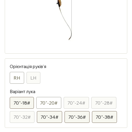
Орієнтація руків'я
RH
LH
Варіант лука
70"-18#
70"-20#
70"-24#
70"-28#
70"-32#
70"-34#
70"-36#
70"-38#