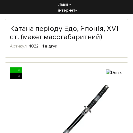
Катана періоду Едо, Японія, XVI
ст. (макет масогабаритний)
Артикул:
4022
1 відгук
3
3