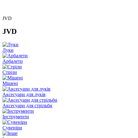
JVD
JVD
Луки
Арбалети
Стріли
Мішені
Аксесуари для луків
Аксесуари для стрільби
Інструменти
Сувеніри