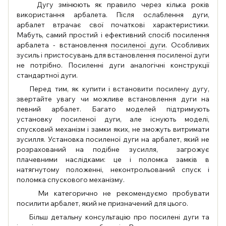
Дугу змінюють як правило через кілька років
використання арбалета. Після ослаблення дуги,
арбалет втрачає свої початкові характеристики.
Мабуть, самий простий і ефективний спосіб посилення
арбалета - встановлення
посиленої дуги
. Особливих
зусиль і пристосувань для встановлення посиленої дуги
не потрібно. Посиленні дуги аналогічні конструкції
стандартної дуги.
Перед тим, як купити і встановити посилену дугу,
звертайте увагу чи можливе встановлення дуги на
певний арбалет. Багато моделей підтримують
установку посиленої дуги, але існують моделі,
спусковий механізм і замки яких, не зможуть витримати
зусилля. Установка посиленої дуги на арбалет, який не
розрахований на подібне зусилля, загрожує
плачевними наслідками: це і поломка замків в
натягнутому положенні, неконтрольований спуск і
поломка спускового механізму.
Ми категорично не рекомендуємо пробувати
посилити арбалет, який не призначений для цього.
Більш детальну консультацію про посилені дуги та