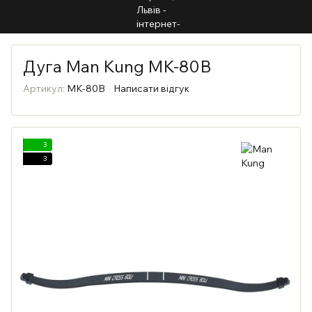
Дуга Man Kung MK-80B
Артикул:
MK-80B
Написати відгук
3
3