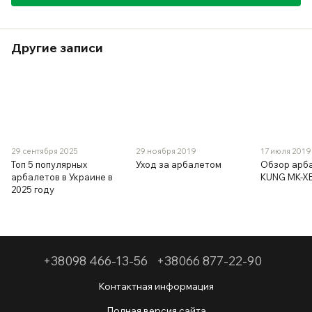
Другие записи
29 сентября 2025
29 ноября 2019
17 июля 2019
Топ 5 популярных
Уход за арбалетом
Обзор арб
арбалетов в Украине в
KUNG MK-X
2025 году
+38098 466-13-56
+38066 877-22-90
Контактная информация
Полная версия сайта