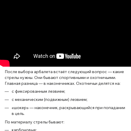
После выбора арбалета встаёт следующий вопрос — какие
стрелы нужны. Они бывают спортивными и охотничьими.
Главная разница — в наконечниках. Охотничьи делятся на:
с фиксированным лезвием;
с механическим (подвижным) лезвием;
«шокер» — наконечник, раскрывающийся при попадании
в цель.
По материалу стрелы бывают:
карбоновые;