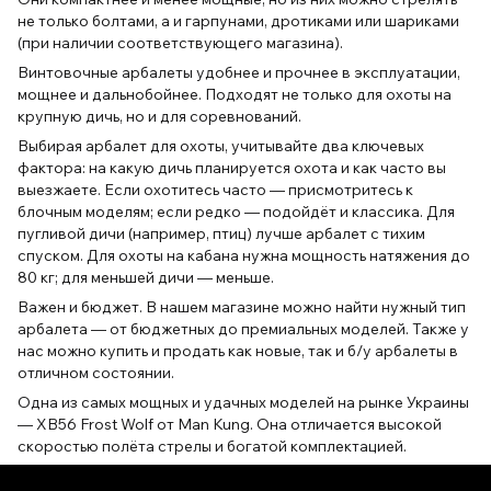
не только болтами, а и гарпунами, дротиками или шариками
(при наличии соответствующего магазина).
Винтовочные арбалеты удобнее и прочнее в эксплуатации,
мощнее и дальнобойнее. Подходят не только для охоты на
крупную дичь, но и для соревнований.
Выбирая арбалет для охоты, учитывайте два ключевых
фактора: на какую дичь планируется охота и как часто вы
выезжаете. Если охотитесь часто — присмотритесь к
блочным моделям; если редко — подойдёт и классика. Для
пугливой дичи (например, птиц) лучше арбалет с тихим
спуском. Для охоты на кабана нужна мощность натяжения до
80 кг; для меньшей дичи — меньше.
Важен и бюджет. В нашем магазине можно найти нужный тип
арбалета — от бюджетных до премиальных моделей. Также у
нас можно купить и продать как новые, так и б/у арбалеты в
отличном состоянии.
Одна из самых мощных и удачных моделей на рынке Украины
— XB56 Frost Wolf от Man Kung. Она отличается высокой
скоростью полёта стрелы и богатой комплектацией.