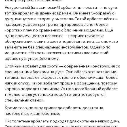
Рекурсивный (классический) арбалет для охоты — по сути
тот же арбалет из древних времён. Он имеет S-образную
дугу, выгнутую в сторону выстрела. Такой арбалет лёгок и
надёжен, удобен при транспортировке за счёт более
коротких плеч по сравнению с блочными моделями. Ещё
одно преимущество классики — неприхотливость в
обслуживании: если на охоте порвётся тетива, вы сможете
заменить её без специальных инструментов. Однако по
мощности и лёгкости натяжения тетивы классический
арбалет уступает блочному.
Блочный арбалет для охоты — современная конструкция со
специальными блоками на дуге. Они облегчают натяжение
тетивы, повышают скорость стрелы и обеспечивают более
мягкий спуск. Такой арбалет проще в обращении, поэтому
хорошо подходит новичкам. Из нюансов: блочный арбалет
тяжелее, а для установки новой тетивы потребуется
специальный станок.
Кроме того, по типу приклада арбалеты делятся на
пистолетные и винтовочные.
Пистолетные арбалеты подходят для охоты на мелкую дичь.
Они компактнее и менее мощные, но из них можно стрелять