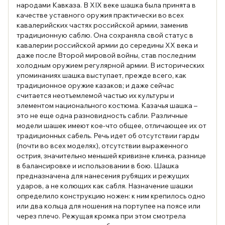
народами Кавказа. В XIX веке шашка была принята в
качестве уставного оружия практически во всех
кавалерийских частях российской армии, заменив
традиционную саблю. Она сохраняла свой статус в
кавалерии российской армии до середины XX века и
даже после Второй мировой войны, став последним
холодным оружием регулярной армии. В исторических
упоминаниях шашка выступает, прежде всего, как
традиционное оружие казаков; и даже сейчас
считается неотъемлемой частью их культуры и
элементом национального костюма. Казачья шашка –
это не еще одна разновидность сабли. Различные
модели шашек имеют кое-что общее, отличающее их от
традиционных сабель. Речь идет об отсутствии гарды
(почти во всех моделях), отсутствии выраженного
острия, значительно меньшей кривизне клинка, разнице
в балансировке и использовании в бою. Шашка
предназначена для нанесения рубящих и режущих
ударов, а не колющих как сабля. Назначение шашки
определило конструкцию ножен: к ним крепилось одно
или два кольца для ношения на портупее на поясе или
через плечо. Режущая кромка при этом смотрела