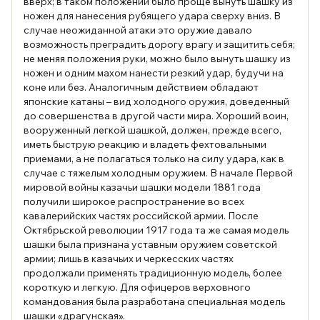
вверх; в таком положении было проще вынуть шашку из
ножен для нанесения рубящего удара сверху вниз. В
случае неожиданной атаки это оружие давало
возможность преградить дорогу врагу и защитить себя;
не меняя положения руки, можно было вынуть шашку из
ножен и одним махом нанести резкий удар, будучи на
коне или без. Аналогичным действием обладают
японские катаны – вид холодного оружия, доведенный
до совершенства в другой части мира. Хороший воин,
вооруженный легкой шашкой, должен, прежде всего,
иметь быструю реакцию и владеть фехтовальными
приемами, а не полагаться только на силу удара, как в
случае с тяжелым холодным оружием. В начале Первой
мировой войны казачьи шашки модели 1881 года
получили широкое распространение во всех
кавалерийских частях российской армии. После
Октябрьской революции 1917 года та же самая модель
шашки была признана уставным оружием советской
армии; лишь в казачьих и черкесских частях
продолжали применять традиционную модель, более
короткую и легкую. Для офицеров верховного
командования была разработана специальная модель
шашки «драгунская».