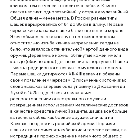
клинком; тем не менее, относится к саблям. Клинок
слегка изогнут, однолезвийный, у острия двулезвийный.
Общая длина – менее метра. В России разные типы
шашек варьировались от 81 до 88 см в длину. Первые
черкесские и казачьи шашки были еще легче и короче.
Эфес обычно слегка изогнут в противоположном
относительно изгиба клинка направлении; гарды не
было, что являлось отличительной чертой данного вида
оружия. Деревянные ножны, обтянутые кожей, имели
кольцо (обычно одно) для ношения на портупее. Шашка
– часть традиционного казачьего мужского костюма.
Первые шашки датируются XII-XIII веками и обязаны
своим появлением черкесам. В письменных источниках
слово «шашка» впервые была упомянуто Джованни ди
Лукой в 1625 году. В связи с массовым
распространением огнестрельного оружия и
прекращением использования металлических доспехов
в качестве средства личной защиты, шашка все больше
вытесняла саблю как боевое оружие: сначала на
Кавказе, позднее и в российской армии. Первыми
шашки стали применять кубанские и терские казаки, т.к.
их традиции и происхождение имели много общего с