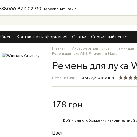
+38066 877-22-90
Перезвонить вам?
обмен
Контактная информация
Статьи
Сервисный центр
Главная
Аксессуары для луков
Ремни для 
Ремень для лука WNS Fingersling Black
Ремень для лука W
Нет в наличии
Артикул: A026188
178 грн
%
Войти
для отображения накопительной 
Цвет