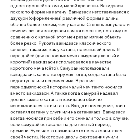
односторонней заточки, малой кривизны. Вакидзаси
похож по форме на катану. Вакидзаси изготавливался с
дзукури (оформлением) различной формы и длины,
обычно более тонким, чем у катаны. Степень выпуклости
сечения лезвия вакидзаси намного меньше, поэтому по
сравнению с катаной этот меч резал мягкие объекты
более резко. Рукоять вакидзаси классического
сечения, такая же, как у катаны, но меньшей длины.В
паре дайсё (два основных меча самурая: длинный и
короткий) вакидзаси использовался в качестве
короткого меча (сёто). Самураи использовали
вакидзаси в качестве оружия тогда, когда катана была
недоступна или неприменима. В ранние
периодыяпонской истории малый меч танто носился
вместо вакидзаси. А также когда самурай надевал
доспех, вместо катаны и вакидзаси обычно
использовался тати и танто. Входя в помещение, воин
оставлял катану у слуги или на катанакакэ. Вакидзаси
всегда носился при себе и его снимали только в случае,
если самурай оставался на длительный период
времени. Буси часто называли этот меч «хранителем
своей чести». Некоторые школы фехтования учили