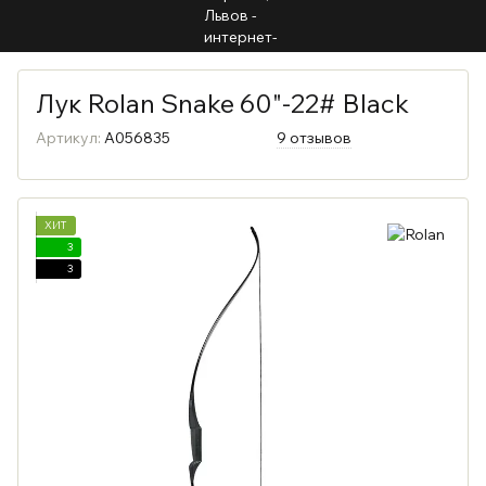
Лук Rolan Snake 60"-22# Black
Артикул:
A056835
9 отзывов
ХИТ
3
3