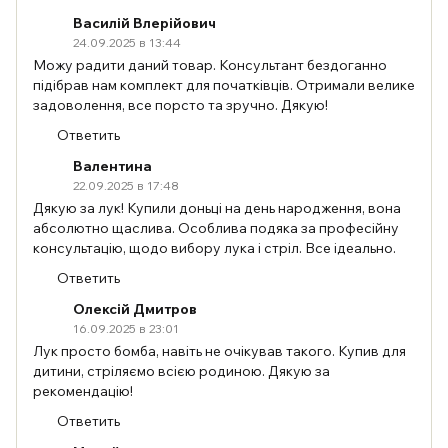
Василій Влерійович
24.09.2025 в 13:44
Можу радити даний товар. Консультант бездоганно
підібрав нам комплект для початківців. Отримали велике
задоволення, все порсто та зручно. Дякую!
Ответить
Валентина
22.09.2025 в 17:48
Дякую за лук! Купили доньці на день народження, вона
абсолютно щаслива. Особлива подяка за професійну
консультацію, щодо вибору лука і стріл. Все ідеально.
Ответить
Олексій Дмитров
16.09.2025 в 23:01
Лук просто бомба, навіть не очікував такого. Купив для
дитини, стріляємо всією родиною. Дякую за
рекомендацію!
Ответить