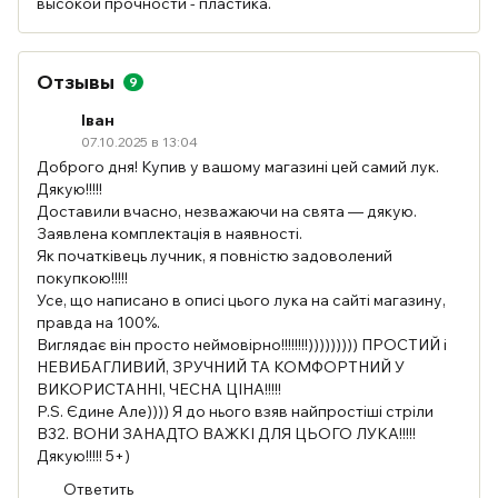
высокой прочности - пластика.
Отзывы
9
Іван
07.10.2025 в 13:04
Доброго дня! Купив у вашому магазині цей самий лук.
Дякую!!!!!
Доставили вчасно, незважаючи на свята — дякую.
Заявлена комплектація в наявності.
Як початківець лучник, я повністю задоволений
покупкою!!!!!
Усе, що написано в описі цього лука на сайті магазину,
правда на 100%.
Виглядає він просто неймовірно!!!!!!!!))))))))) ПРОСТИЙ і
НЕВИБАГЛИВИЙ, ЗРУЧНИЙ ТА КОМФОРТНИЙ У
ВИКОРИСТАННІ, ЧЕСНА ЦІНА!!!!!
P.S. Єдине Але)))) Я до нього взяв найпростіші стріли
В32. ВОНИ ЗАНАДТО ВАЖКІ ДЛЯ ЦЬОГО ЛУКА!!!!!
Дякую!!!!! 5+)
Ответить