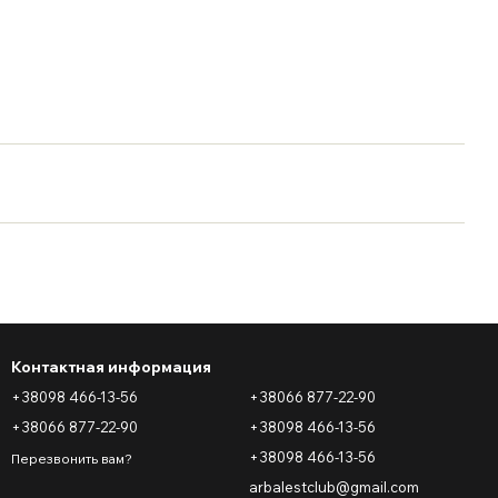
Контактная информация
+38098 466-13-56
+38066 877-22-90
+38066 877-22-90
+38098 466-13-56
+38098 466-13-56
Перезвонить вам?
arbalestclub@gmail.com