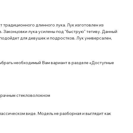
т традиционного длинного лука. Лук изготовлен из
. Законцовки лука усилены под "быструю" тетиву. Данный
подойдет для девушек и подростков. Лук универсален,
выбрать необходимый Вам вариант в разделе «Доступные
озрачным стекловолокном
лассическом виде. Модель не разборная и выглядит как