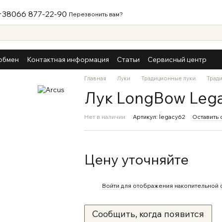
+38066 877-22-90
Перезвонить вам?
обмен
Контактная информация
Статьи
Сервисный центр
Главная
Луки
Традиционные луки
Тради
Лук LongBow Lega
Нет в наличии
Артикул: legacy62
Оставить 
Цену уточняйте
%
Войти
для отображения накопительной 
Сообщить, когда появится