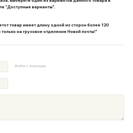
за, выберите один из вариантов данного товара в
ле "Доступные варианты".
этот товар имеет длину одной из сторон более 120
 только на грузовое отделение Новой почты!"
Войти с помощью