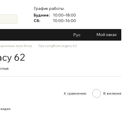
График работы:
Будние:
10:00–18:00
Сб:
10:00–16:00
Мой заказ
Рус
ционные луки Arcus
Лук LongBow Legacy 62
cy 62
отзыв
К сравнению
В желания
скидки