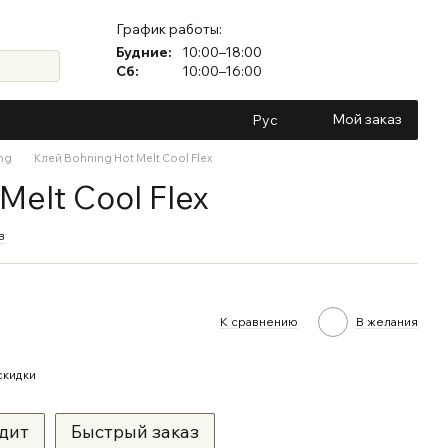
График работы:
Будние:
10:00–18:00
Сб:
10:00–16:00
Мой заказ
Рус
ng
Клей Bohning Hot Melt Cool Flex
Melt Cool Flex
в
К сравнению
В желания
скидки
дит
Быстрый заказ