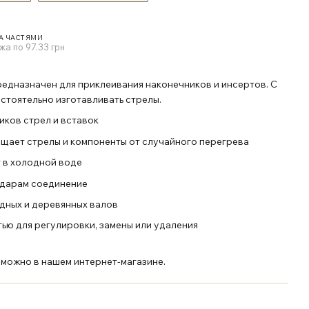
А ЧАСТЯМИ
жа по 97.33 грн
 предназначен для приклеивания наконечников и инсертов. С
стоятельно изготавливать стрелы.
ков стрел и вставок
щает стрелы и компоненты от случайного перегрева
т в холодной воде
ударам соединение
дных и деревянных валов
ью для регулировки, замены или удаления
e" можно в нашем интернет-магазине.