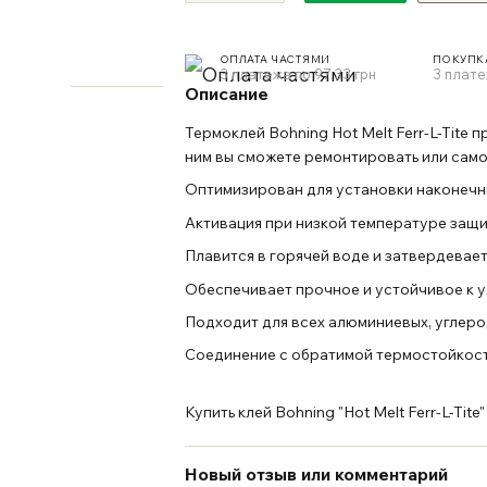
ОПЛАТА ЧАСТЯМИ
ПОКУПК
3 платежа по 97.33 грн
3 плате
Описание
Термоклей Bohning Hot Melt Ferr-L-Tite
ним вы сможете ремонтировать или само
Оптимизирован для установки наконечни
Активация при низкой температуре защи
Плавится в горячей воде и затвердевае
Обеспечивает прочное и устойчивое к 
Подходит для всех алюминиевых, углеро
Соединение с обратимой термостойкост
Купить клей Bohning "Hot Melt Ferr-L-Tit
Новый отзыв или комментарий