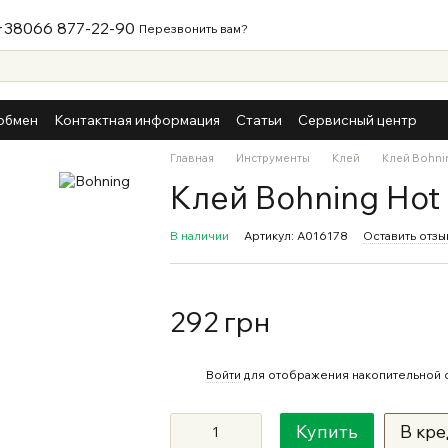
+38066 877-22-90
Перезвонить вам?
обмен
Контактная информация
Статьи
Сервисный центр
Главная
Инструменты
Клей
Клей Bohni
Клей Bohning Hot 
В наличии
Артикул: A016178
Оставить отзы
292 грн
%
Войти
для отображения накопительной 
Купить
В кре