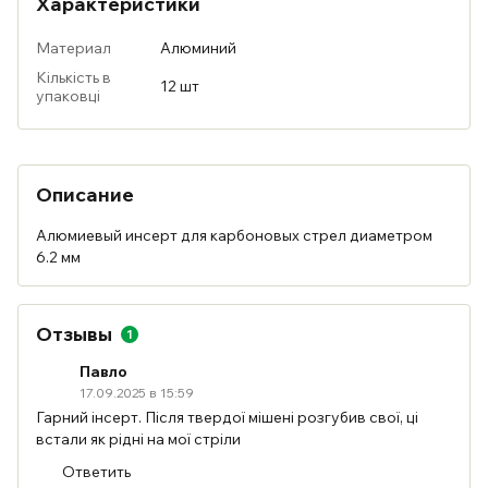
Характеристики
Материал
Алюминий
Кількість в
12 шт
упаковці
Описание
Алюмиевый инсерт для карбоновых стрел диаметром
6.2 мм
Отзывы
1
Павло
17.09.2025 в 15:59
Гарний інсерт. Після твердої мішені розгубив свої, ці
встали як рідні на мої стріли
Ответить