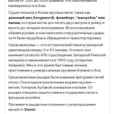
весом от 1200 до 2000 граммов, что обеспечивало
манёвренность в бою.
Существовали и более крупные мечи, такие как
длинный меч (longsword), фламберг, "мандобль" или
палаш
, которые могли достигать двух метров в длину и
весить до четырёх килограммов. Их использовали
обеими руками, и они наносили сокрушительные удары,
хотя были неудобны в обращении и транспортировке.
Средневековье — это исторический период западной
цивилизации между V и XV веками. Условно оно
начинается около 476 года (падение Западной Римской
империи) и заканчивается в 1492 году (открытие
Америки). Меч в это время был самым личным,
престижным и универсальным оружием ближнего боя.
Средневековые рыцари были важными фигурами своей
эпохи. Они владели различными видами оружия —
мечом, топором, булавой, кинжалом и копьём. От
рыцаря ожидали защиты замка и поддержки своего
феодала на войне.
Проживите рыцарские поединки с репродукциями
мечей от
Denix
!